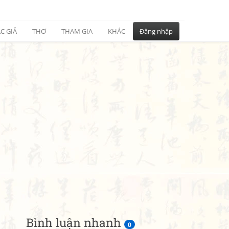
C GIẢ
THƠ
THAM GIA
KHÁC
Đăng nhập
Bình luận nhanh
0