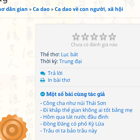
hơ dân gian
»
Ca dao
»
Ca dao về con người, xã hội
☆
☆
☆
☆
☆
Chưa có đánh giá nào
Thể thơ:
Lục bát
Thời kỳ:
Trung đại
Trả lời
In bài thơ
Một số bài cùng tác giả
-
Công cha như núi Thái Sơn
-
Đi khắp thế gian không ai tốt bằng mẹ
-
Hôm qua tát nước đầu đình
-
Đồng Đăng có phố Kỳ Lừa
-
Trâu ơi ta bảo trâu này