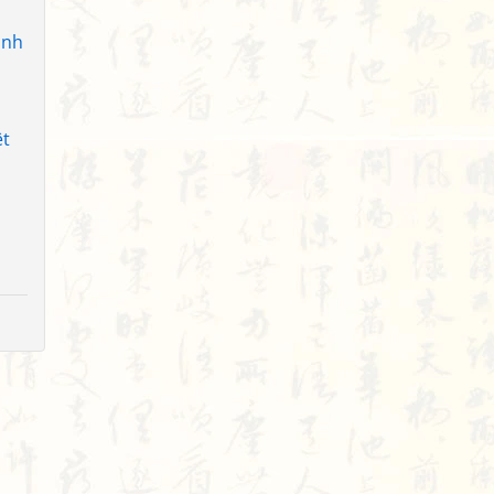
anh
ệt