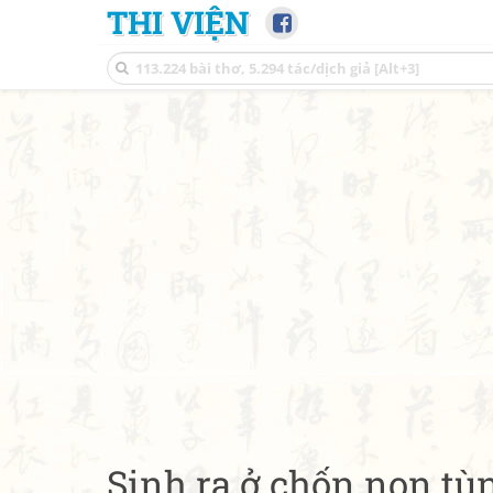
THI VIỆN
Sinh ra ở chốn non tù