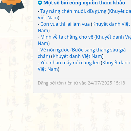
Một số bài cùng nguồn tham khảo
-
Tay nâng chén muối, đĩa gừng
(
Khuyết d
Việt Nam
)
-
Con vua thì lại làm vua
(
Khuyết danh Việt
Nam
)
-
Mình về ta chẳng cho về
(
Khuyết danh Vi
Nam
)
-
Vè nói ngược (Bước sang tháng sáu giá
chân)
(
Khuyết danh Việt Nam
)
-
Yêu nhau mấy núi cũng leo
(
Khuyết danh
Việt Nam
)
Đăng bởi
tôn tiền tử
vào 24/07/2025 15:18