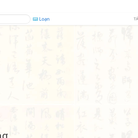
Loạn
TÁ
ng