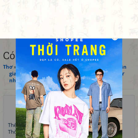
Có cây mới có dây leo
Thơ
»
Việt Nam
»
Khuyết danh Việt Nam
»
Thơ dân
gian
»
Ca dao
»
Ca dao về sự vật, hiện tượng tự
nhiên
☆
☆
☆
☆
☆
1
5.00
Thể thơ:
Lục bát
Thời kỳ:
Trung đại