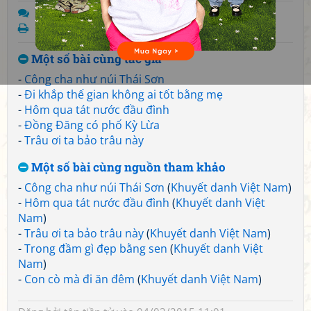
Trả lời
In bài thơ
Một số bài cùng tác giả
-
Công cha như núi Thái Sơn
-
Đi khắp thế gian không ai tốt bằng mẹ
-
Hôm qua tát nước đầu đình
-
Đồng Đăng có phố Kỳ Lừa
-
Trâu ơi ta bảo trâu này
Một số bài cùng nguồn tham khảo
-
Công cha như núi Thái Sơn
(
Khuyết danh Việt Nam
)
-
Hôm qua tát nước đầu đình
(
Khuyết danh Việt
Nam
)
-
Trâu ơi ta bảo trâu này
(
Khuyết danh Việt Nam
)
-
Trong đầm gì đẹp bằng sen
(
Khuyết danh Việt
Nam
)
-
Con cò mà đi ăn đêm
(
Khuyết danh Việt Nam
)