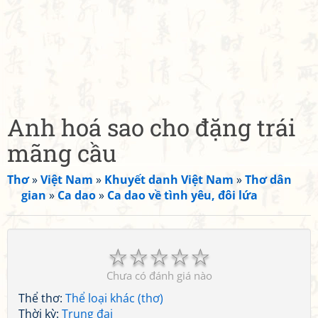
Anh hoá sao cho đặng trái
mãng cầu
Thơ
»
Việt Nam
»
Khuyết danh Việt Nam
»
Thơ dân
gian
»
Ca dao
»
Ca dao về tình yêu, đôi lứa
☆
☆
☆
☆
☆
Chưa có đánh giá nào
Thể thơ:
Thể loại khác (thơ)
Thời kỳ:
Trung đại