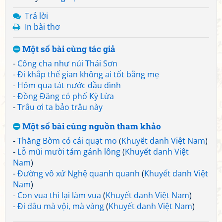
Trả lời
In bài thơ
Một số bài cùng tác giả
-
Công cha như núi Thái Sơn
-
Đi khắp thế gian không ai tốt bằng mẹ
-
Hôm qua tát nước đầu đình
-
Đồng Đăng có phố Kỳ Lừa
-
Trâu ơi ta bảo trâu này
Một số bài cùng nguồn tham khảo
-
Thằng Bờm có cái quạt mo
(
Khuyết danh Việt Nam
)
-
Lỗ mũi mười tám gánh lông
(
Khuyết danh Việt
Nam
)
-
Đường vô xứ Nghệ quanh quanh
(
Khuyết danh Việt
Nam
)
-
Con vua thì lại làm vua
(
Khuyết danh Việt Nam
)
-
Đi đâu mà vội, mà vàng
(
Khuyết danh Việt Nam
)