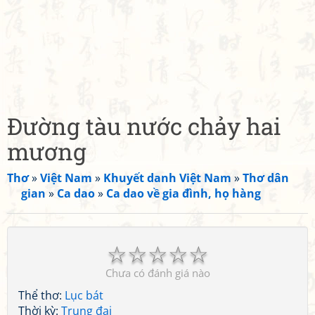
Đường tàu nước chảy hai
mương
Thơ
»
Việt Nam
»
Khuyết danh Việt Nam
»
Thơ dân
gian
»
Ca dao
»
Ca dao về gia đình, họ hàng
☆
☆
☆
☆
☆
Chưa có đánh giá nào
Thể thơ:
Lục bát
Thời kỳ:
Trung đại