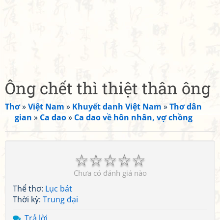
Ông chết thì thiệt thân ông
Thơ
»
Việt Nam
»
Khuyết danh Việt Nam
»
Thơ dân
gian
»
Ca dao
»
Ca dao về hôn nhân, vợ chồng
☆
☆
☆
☆
☆
Chưa có đánh giá nào
Thể thơ:
Lục bát
Thời kỳ:
Trung đại
Trả lời