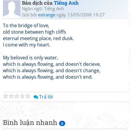
Bản dịch của
Tiếng Anh
Ngôn ngữ: Tiếng Anh
Gửi bởi
estrange
ngày 13/05/2008 19:27
To the bridge of love,
old stone between high cliffs
eternal meeting place, red dusk.
I come with my heart.
My beloved is only water,
which is always flowing, and doesn't decieve,
which is always flowing, and doesn't change,
which is always flowing, and doesn't end.
☆
☆
☆
☆
☆
Trả lời
Bình luận nhanh
0