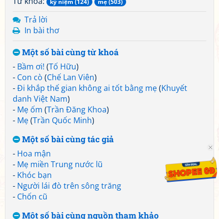
Từ khoá:
kỷ niệm (124)
mẹ (503)
Trả lời
In bài thơ
Một số bài cùng từ khoá
-
Bầm ơi!
(
Tố Hữu
)
-
Con cò
(
Chế Lan Viên
)
-
Đi khắp thế gian không ai tốt bằng mẹ
(
Khuyết
danh Việt Nam
)
-
Mẹ ốm
(
Trần Đăng Khoa
)
-
Mẹ
(
Trần Quốc Minh
)
Một số bài cùng tác giả
-
Hoa mận
-
Mẹ miền Trung nước lũ
-
Khóc bạn
-
Người lái đò trên sông trăng
-
Chốn cũ
Một số bài cùng nguồn tham khảo