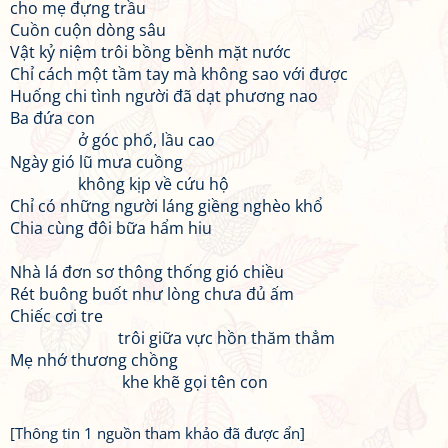
cho mẹ đựng trầu
Cuồn cuộn dòng sâu
Vật kỷ niệm trôi bồng bềnh mặt nước
Chỉ cách một tầm tay mà không sao với được
Huống chi tình người đã dạt phương nao
Ba đứa con
ở góc phố, lầu cao
Ngày gió lũ mưa cuồng
không kịp về cứu hộ
Chỉ có những người láng giềng nghèo khổ
Chia cùng đôi bữa hẩm hiu
Nhà lá đơn sơ thông thống gió chiều
Rét buông buốt như lòng chưa đủ ấm
Chiếc cơi tre
trôi giữa vực hồn thăm thẳm
Mẹ nhớ thương chồng
khe khẽ gọi tên con
[Thông tin 1 nguồn tham khảo đã được ẩn]