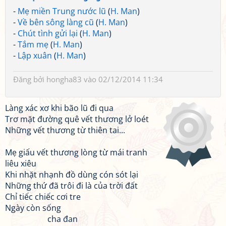
-
Mẹ miền Trung nước lũ
(
H. Man
)
-
Về bên sông làng cũ
(
H. Man
)
-
Chút tình gửi lại
(
H. Man
)
-
Tắm mẹ
(
H. Man
)
-
Lập xuân
(
H. Man
)
Đăng bởi
hongha83
vào 02/12/2014 11:34
Làng xác xơ khi bão lũ đi qua
Trơ mặt đường quê vết thương lở loét
Những vết thương từ thiên tai...
Mẹ giấu vết thương lòng từ mái tranh
liêu xiêu
Khi nhặt nhạnh đồ dùng cón sót lại
Những thứ đã trôi đi là của trời đất
Chỉ tiếc chiếc cơi tre
Ngày còn sống
cha đan