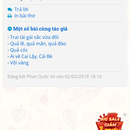
Trả lời
In bài thơ
Một số bài cùng tác giả
-
Trai tài gái sắc vừa đôi
-
Quả lê, quả mận, quả đào
-
Quả cóc
-
Ai về Cai Lậy, Cái Bè
-
Vội vàng
Đăng bởi
Phan Quốc Vũ
vào 02/02/2018 18:10