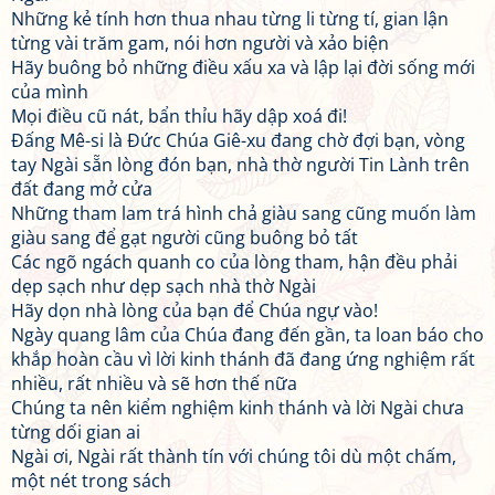
Những kẻ tính hơn thua nhau từng li từng tí, gian lận
từng vài trăm gam, nói hơn người và xảo biện
Hãy buông bỏ những điều xấu xa và lập lại đời sống mới
của mình
Mọi điều cũ nát, bẩn thỉu hãy dập xoá đi!
Đấng Mê-si là Đức Chúa Giê-xu đang chờ đợi bạn, vòng
tay Ngài sẵn lòng đón bạn, nhà thờ người Tin Lành trên
đất đang mở cửa
Những tham lam trá hình chả giàu sang cũng muốn làm
giàu sang để gạt người cũng buông bỏ tất
Các ngõ ngách quanh co của lòng tham, hận đều phải
dẹp sạch như dẹp sạch nhà thờ Ngài
Hãy dọn nhà lòng của bạn để Chúa ngự vào!
Ngày quang lâm của Chúa đang đến gần, ta loan báo cho
khắp hoàn cầu vì lời kinh thánh đã đang ứng nghiệm rất
nhiều, rất nhiều và sẽ hơn thế nữa
Chúng ta nên kiểm nghiệm kinh thánh và lời Ngài chưa
từng dối gian ai
Ngài ơi, Ngài rất thành tín với chúng tôi dù một chấm,
một nét trong sách