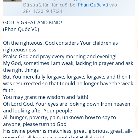
Đã sửa 2 lần, lần cuối bởi
Phan Quốc Vũ
vào
28/11/2019 17:24
GOD IS GREAT AND KIND!
(Phan Quốc Vũ)
Oh the righteous, God considers Your children as
righteousness.
Praise God and pray every morning and evening!
My God, sometimes I am weak, lacking in prayer and ask
the right things
But You mercifully forgave, forgave, forgave, and then I
was resurrected so that I could no longer have the weak
faith.
You may grant me wisdom and faith!
Oh Lord God, Your eyes are looking down from heaven
and looking after Your people
All hunger, poverty, pain, unknown how to say to
anyone, please turn to God
His divine power is matchless, great, glorious, great, all-
powerful, all-knowing, simply be! Hallelujah!