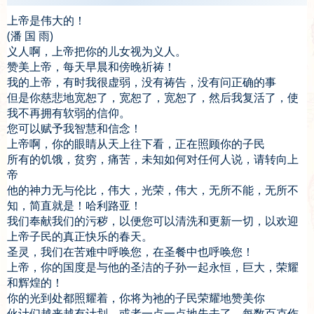
上帝是伟大的！
(潘 国 雨)
义人啊，上帝把你的儿女视为义人。
赞美上帝，每天早晨和傍晚祈祷！
我的上帝，有时我很虚弱，没有祷告，没有问正确的事
但是你慈悲地宽恕了，宽恕了，宽恕了，然后我复活了，使
我不再拥有软弱的信仰。
您可以赋予我智慧和信念！
上帝啊，你的眼睛从天上往下看，正在照顾你的子民
所有的饥饿，贫穷，痛苦，未知如何对任何人说，请转向上
帝
他的神力无与伦比，伟大，光荣，伟大，无所不能，无所不
知，简直就是！哈利路亚！
我们奉献我们的污秽，以便您可以清洗和更新一切，以欢迎
上帝子民的真正快乐的春天。
圣灵，我们在苦难中呼唤您，在圣餐中也呼唤您！
上帝，你的国度是与他的圣洁的子孙一起永恒，巨大，荣耀
和辉煌的！
你的光到处都照耀着，你将为祂的子民荣耀地赞美你
伙计们越来越有计划，或者一点一点地失去了，每数百克作