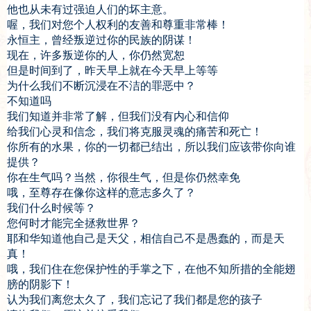
他也从未有过强迫人们的坏主意。
喔，我们对您个人权利的友善和尊重非常棒！
永恒主，曾经叛逆过你的民族的阴谋！
现在，许多叛逆你的人，你仍然宽恕
但是时间到了，昨天早上就在今天早上等等
为什么我们不断沉浸在不洁的罪恶中？
不知道吗
我们知道并非常了解，但我们没有内心和信仰
给我们心灵和信念，我们将克服灵魂的痛苦和死亡！
你所有的水果，你的一切都已结出，所以我们应该带你向谁
提供？
你在生气吗？当然，你很生气，但是你仍然幸免
哦，至尊存在像你这样的意志多久了？
我们什么时候等？
您何时才能完全拯救世界？
耶和华知道他自己是天父，相信自己不是愚蠢的，而是天
真！
哦，我们住在您保护性的手掌之下，在他不知所措的全能翅
膀的阴影下！
认为我们离您太久了，我们忘记了我们都是您的孩子