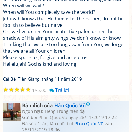
When will we wait?
When will You completely save the world?
Jehovah knows that He himself is the Father, do not be
foolish to believe but naive!
Oh, we live under Your protective palm, under the
shadow of His almighty wings we don’t know or know!
Thinking that we are too long away from You, we forget
that we are all Your children
Please spare us, forgive and accept us
Hallelujah! God is kind and loving!
Cái Bè, Tiền Giang, tháng 11 năm 2019
☆
☆
☆
☆
☆
Trả lời
1
5.00
Bản dịch của
Hàn Quốc Vũ
Ngôn ngữ: Tiếng Trung hiện đại
Gửi bởi
Phan Quốc Vũ
ngày 28/11/2019 17:22
Đã sửa 1 lần, lần cuối bởi
Phan Quốc Vũ
vào
28/11/2019 18:36