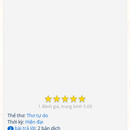
☆
☆
☆
☆
☆
1
5.00
Thể thơ:
Thơ tự do
Thời kỳ:
Hiện đại
bài trả lời
: 2 bản dịch
2