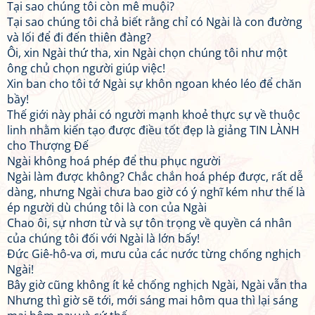
Tại sao chúng tôi còn mê muội?
Tại sao chúng tôi chả biết rằng chỉ có Ngài là con đường
và lối để đi đến thiên đàng?
Ôi, xin Ngài thứ tha, xin Ngài chọn chúng tôi như một
ông chủ chọn người giúp việc!
Xin ban cho tôi tớ Ngài sự khôn ngoan khéo léo để chăn
bầy!
Thế giới này phải có người mạnh khoẻ thực sự về thuộc
linh nhằm kiến tạo được điều tốt đẹp là giảng TIN LÀNH
cho Thượng Đế
Ngài không hoá phép để thu phục người
Ngài làm được không? Chắc chắn hoá phép được, rất dễ
dàng, nhưng Ngài chưa bao giờ có ý nghĩ kém như thế là
ép người dù chúng tôi là con của Ngài
Chao ôi, sự nhơn từ và sự tôn trọng về quyền cá nhân
của chúng tôi đối với Ngài là lớn bấy!
Đức Giê-hô-va ơi, mưu của các nước từng chống nghịch
Ngài!
Bây giờ cũng không ít kẻ chống nghịch Ngài, Ngài vẫn tha
Nhưng thì giờ sẽ tới, mới sáng mai hôm qua thì lại sáng