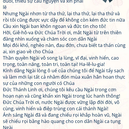
đuối, thiếu sự cầu nguyện và xin phải
lẽ
Nhưng Ngài nhơn từ tha thứ, lại tha thứ, lại tha thứ và
rồi tôi cũng được vực dậy để không còn kém đức tin nữa
Cầu xin Ngài ban khôn ngoan và đức tin cho tôi!
Hỡi, Giê-hô-va Đức Chúa Trời ơi, mắt Ngài từ trên thiên
đàng nhìn xuống và chăm sóc con dân Ngài
Mọi đói khổ, nghèo nàn, đau đớn, chưa biết ta thán cùng
ai, xin giao về cho Chúa
Thần quyền Ngài vô song lạ lùng, vĩ đại, vinh hiển, cao
trọng, toàn năng, toàn tri, toàn tại! Ha-lê-lu-gia!
Kính dâng Ngài lòng ô uế của chúng tôi để Ngài tẩy sạch
và làm mới lại tất cả nhằm đón mùa xuân hân hoan thực
sự của những con người có Chúa
Đức Thánh Linh ơi, chúng tôi kêu cầu Ngài trong cơn
hoạn nạn và cũng khẩn xin Ngài trong lúc hanh thông!
Đức Chúa Trời ơi, nước Ngài được vững lập đời đời, vô
cùng, vinh hiển và điệp trùng con cái thánh Ngài!
Ánh sáng Ngài đã và đang chiếu rọi khắp hoàn vũ, Ngài
sẽ chiếu rọi bằng hào quang cho con dân Ngài ca tụng
Ngài