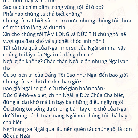
mai hôm nay và cứ thế
Sao ta cứ chìm đắm trong vũng tội lỗi ô dơ?
Phải nào chúng ta chả biết chăng?
Chúng tôi rất biết và biết rõ nữa, nhưng chúng tôi chưa
có một tấm lòng và đức tin
Xin cho chúng tôi TẤM LÒNG và ĐỨC TIN chúng tôi sẽ
vượt qua đau khổ và sự chết chóc linh hồn !
Tất cả hoa quả của Ngài, mọi sự của Ngài sinh ra, vậy
chúng tôi lấy của Ngài mà dâng cho ai?
Ngài giận không? Chắc chắn Ngài giận nhưng Ngài vẫn
tha
Ôi, sự kiên trì của Đấng Tối Cao như Ngài đến bao giờ?
Chúng tôi sẽ chờ đợi đến bao giờ?
Bao giờ Ngài sẽ giải cứu thế gian hoàn toàn?
Đức Giê-hô-va biết, chính Ngài là Đức Chúa Cha biết,
đừng ai dại khờ mà tin bậy bạ những điều ngây ngô!
Ôi, chúng tôi sống dưới lòng bàn tay che chở của Ngài,
dưới bóng cánh toàn năng Ngài mà chúng tôi chả hay
chả biết!
Nghĩ rằng xa Ngài quá lâu nên quên tất chúng tôi là con
đẻ của Ngài