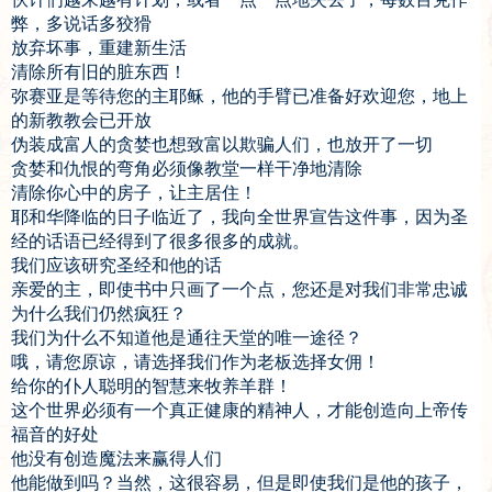
弊，多说话多狡猾
放弃坏事，重建新生活
清除所有旧的脏东西！
弥赛亚是等待您的主耶稣，他的手臂已准备好欢迎您，地上
的新教教会已开放
伪装成富人的贪婪也想致富以欺骗人们，也放开了一切
贪婪和仇恨的弯角必须像教堂一样干净地清除
清除你心中的房子，让主居住！
耶和华降临的日子临近了，我向全世界宣告这件事，因为圣
经的话语已经得到了很多很多的成就。
我们应该研究圣经和他的话
亲爱的主，即使书中只画了一个点，您还是对我们非常忠诚
为什么我们仍然疯狂？
我们为什么不知道他是通往天堂的唯一途径？
哦，请您原谅，请选择我们作为老板选择女佣！
给你的仆人聪明的智慧来牧养羊群！
这个世界必须有一个真正健康的精神人，才能创造向上帝传
福音的好处
他没有创造魔法来赢得人们
他能做到吗？当然，这很容易，但是即使我们是他的孩子，