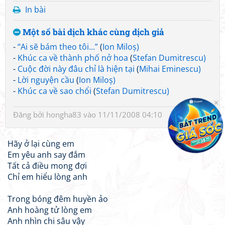
In bài
Một số bài dịch khác cùng dịch giả
-
“Ai sẽ bám theo tôi...”
(
Ion Miloș)
-
Khúc ca về thành phố nở hoa
(
Stefan Dumitrescu)
-
Cuộc đời này đâu chỉ là hiện tại
(
Mihai Eminescu)
-
Lời nguyện cầu
(
Ion Miloș)
-
Khúc ca về sao chổi
(
Stefan Dumitrescu)
Đăng bởi
hongha83
vào 11/11/2008 04:10
Hãy ở lại cùng em
Em yêu anh say đắm
Tất cả điều mong đợi
Chỉ em hiểu lòng anh
Trong bóng đêm huyền ảo
Anh hoàng tử lòng em
Anh nhìn chi sâu vậy