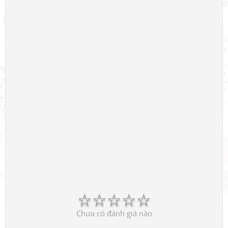
☆
☆
☆
☆
☆
Chưa có đánh giá nào