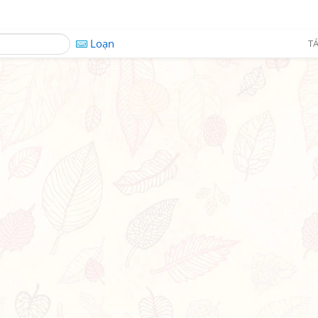
Loạn
TÁ