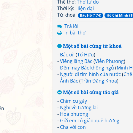
Thể thơ:
Thơ tự do
Thời kỳ:
Hiện đại
Từ khoá:
Bác Hồ (174)
Hồ Chí Minh (1
Trả lời
In bài thơ
Một số bài cùng từ khoá
-
Bác ơi!
(
Tố Hữu
)
-
Viếng lăng Bác
(
Viễn Phương
)
-
Đêm nay Bác không ngủ
(
Minh H
-
Người đi tìm hình của nước
(
Chế
-
Ảnh Bác
(
Trần Đăng Khoa
)
Một số bài cùng tác giả
-
Chim cu gáy
-
Nghĩ về tương lai
ến
-
Hoa phượng
-
Gửi em cô giáo quê hương
-
Cha với con