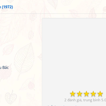
u (1972)
u Bác
☆
☆
☆
☆
☆
2
5.