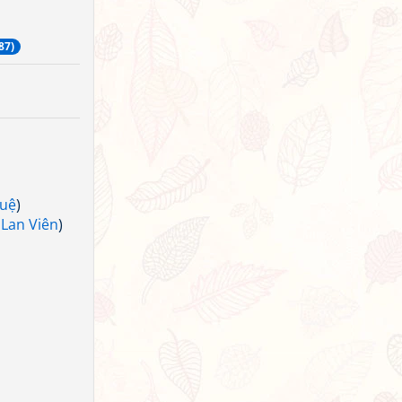
87)
uệ
)
 Lan Viên
)