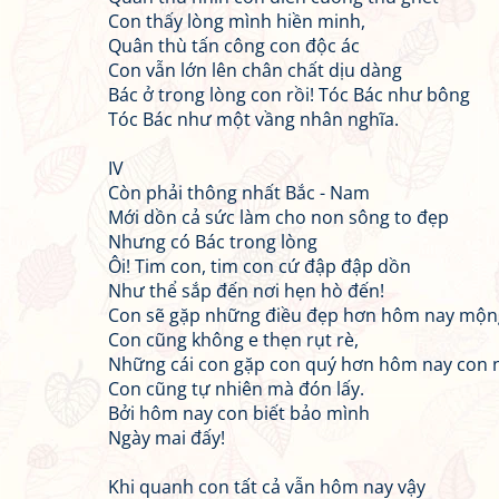
Con thấy lòng mình hiền minh,
Quân thù tấn công con độc ác
Con vẫn lớn lên chân chất dịu dàng
Bác ở trong lòng con rồi! Tóc Bác như bông
Tóc Bác như một vầng nhân nghĩa.
IV
Còn phải thông nhất Bắc - Nam
Mới dồn cả sức làm cho non sông to đẹp
Nhưng có Bác trong lòng
Ôi! Tim con, tim con cứ đập đập dồn
Như thể sắp đến nơi hẹn hò đến!
Con sẽ gặp những điều đẹp hơn hôm nay mộn
Con cũng không e thẹn rụt rè,
Những cái con gặp con quý hơn hôm nay con n
Con cũng tự nhiên mà đón lấy.
Bởi hôm nay con biết bảo mình
Ngày mai đấy!
Khi quanh con tất cả vẫn hôm nay vậy