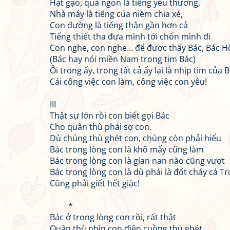
Hạt gạo, quả ngon là tiếng yêu thương,
Nhà máy là tiếng của niềm chia xẻ,
Con đường là tiếng thân gần hơn cả
Tiếng thiết tha đưa mình tới chốn mình đi
Con nghe, con nghe... để được thấy Bác, Bác H
(Bác hay nói miền Nam trong tim Bác)
Ôi trong ấy, trong tất cả ấy lại là nhịp tim của 
Cái công việc con làm, công việc con yêu!
III
Thật sự lớn rồi con biết gọi Bác
Cho quân thù phải sợ con.
Dù chúng thù ghét con, chúng còn phải hiểu
Bác trong lòng con là khô mấy cũng làm
Bác trong lòng con là gian nan nào cũng vượt
Bác trong lòng con là dù phải là đốt cháy cả 
Cũng phải giết hết giặc!
*
Bác ở trong lòng con rồi, rất thật
Quân thù nhìn con điên cuồng thù ghét