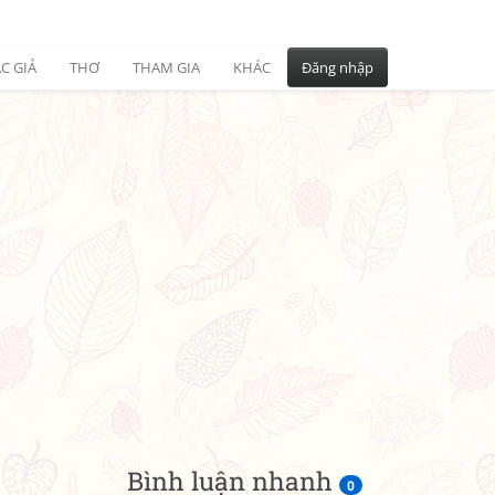
C GIẢ
THƠ
THAM GIA
KHÁC
Đăng nhập
Bình luận nhanh
0