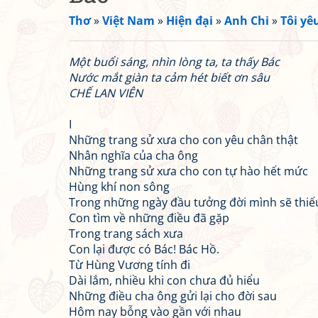
Thơ
»
Việt Nam
»
Hiện đại
»
Anh Chi
»
Tôi yê
Một buổi sáng, nhìn lòng ta, ta thấy Bác
Nước mắt giàn ta cảm hét biết ơn sâu
CHẾ LAN VIÊN
I
Những trang sử xưa cho con yêu chân thật
Nhân nghĩa của cha ông
Những trang sử xưa cho con tự hào hết mức
Hùng khí non sông
Trong những ngày đầu tưởng đời mình sẽ thiế
Con tìm về những điều đã gặp
Trong trang sách xưa
Con lại được có Bác! Bác Hồ.
Từ Hùng Vương tính đi
Dài lắm, nhiều khi con chưa đủ hiểu
Những điều cha ông gửi lại cho đời sau
Hôm nay bỗng vào gần với nhau