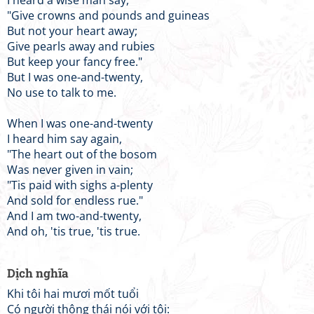
I heard a wise man say,
"Give crowns and pounds and guineas
But not your heart away;
Give pearls away and rubies
But keep your fancy free."
But I was one-and-twenty,
No use to talk to me.
When I was one-and-twenty
I heard him say again,
"The heart out of the bosom
Was never given in vain;
"Tis paid with sighs a-plenty
And sold for endless rue."
And I am two-and-twenty,
And oh, 'tis true, 'tis true.
Dịch nghĩa
Khi tôi hai mươi mốt tuổi
Có người thông thái nói với tôi: