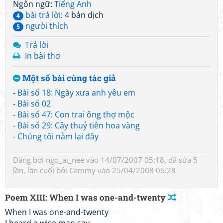
Ngôn ngữ:
Tiếng Anh
bài trả lời
: 4 bản dịch
4
người thích
5
Trả lời
In bài thơ
Một số bài cùng tác giả
-
Bài số 18: Ngày xưa anh yêu em
-
Bài số 02
-
Bài số 47: Con trai ông thợ mộc
-
Bài số 29: Cây thuỷ tiên hoa vàng
-
Chúng tôi nằm lại đây
Đăng bởi
ngo_ai_nee
vào 14/07/2007 05:18, đã sửa 5
lần, lần cuối bởi
Cammy
vào 25/04/2008 06:28
Poem XIII: When I was one-and-twenty
When I was one-and-twenty