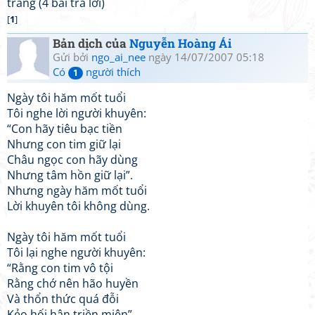
trang (4 bài trả lời)
[
1
]
Bản dịch của
Nguyễn Hoàng Ái
Gửi bởi
ngo_ai_nee
ngày 14/07/2007 05:18
Có
người thích
1
Ngày tôi hăm mốt tuổi
Tôi nghe lời người khuyên:
“Con hãy tiêu bạc tiền
Nhưng con tim giữ lại
Châu ngọc con hãy dùng
Nhưng tâm hồn giữ lại”.
Nhưng ngày hăm mốt tuổi
Lời khuyên tôi không dùng.
Ngày tôi hăm mốt tuổi
Tôi lại nghe người khuyên:
“Rằng con tim vô tội
Rằng chớ nên hão huyền
Và thổn thức quá đỗi
Kẻo hối hận triền miên”.