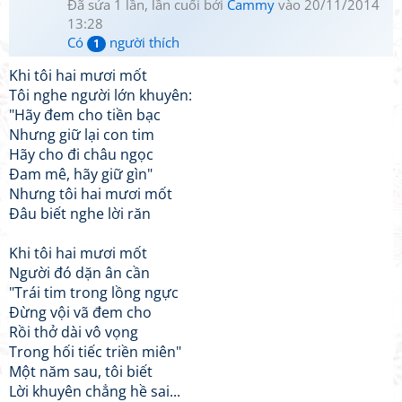
Đã sửa 1 lần, lần cuối bởi
Cammy
vào 20/11/2014
13:28
Có
người thích
1
Khi tôi hai mươi mốt
Tôi nghe người lớn khuyên:
"Hãy đem cho tiền bạc
Nhưng giữ lại con tim
Hãy cho đi châu ngọc
Đam mê, hãy giữ gìn"
Nhưng tôi hai mươi mốt
Đâu biết nghe lời răn
Khi tôi hai mươi mốt
Người đó dặn ân cần
"Trái tim trong lồng ngực
Đừng vội vã đem cho
Rồi thở dài vô vọng
Trong hối tiếc triền miên"
Một năm sau, tôi biết
Lời khuyên chẳng hề sai...