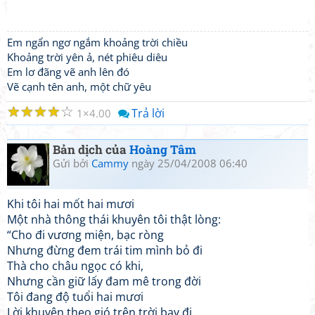
Em ngẩn ngơ ngắm khoảng trời chiều
Khoảng trời yên ả, nét phiêu diêu
Em lơ đãng vẽ anh lên đó
Vẽ cạnh tên anh, một chữ yêu
☆
☆
☆
☆
☆
Trả lời
1
4.00
Bản dịch của
Hoàng Tâm
Gửi bởi
Cammy
ngày 25/04/2008 06:40
Khi tôi hai mốt hai mươi
Một nhà thông thái khuyên tôi thật lòng:
“Cho đi vương miện, bạc ròng
Nhưng đừng đem trái tim mình bỏ đi
Thà cho châu ngọc có khi,
Nhưng cần giữ lấy đam mê trong đời
Tôi đang độ tuổi hai mươi
Lời khuyên theo gió trên trời bay đi