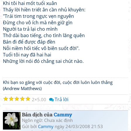
Khi tôi hai mốt tuổi xuân
Thấy lời hiền triết ân cần nhủ khuyên:
"Trái tim trong ngực vẹn nguyên
Đừng cho vô ích mà nên giữ gìn
Người ta trả lại cho mình
Thở dài bao tiếng, cho tình lãng quên
Bán đi để được đáp đền
Nỗi niềm hối tiếc vô biên suốt đời".
Tuổi tôi nay đã hai hai
Những lời nói đó chẳng sai chút nào.
Khi bạn so găng với cuộc đời, cuộc đời luôn luôn thắng
(Andrew Matthews)
☆
☆
☆
☆
☆
Trả lời
2
5.00
Bản dịch của
Cammy
Ngôn ngữ: Chưa xác định
Gửi bởi
Cammy
ngày 24/03/2008 21:53