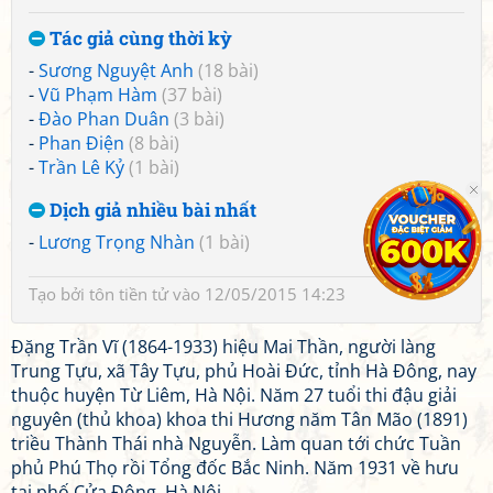
Tác giả cùng thời kỳ
-
Sương Nguyệt Anh
(18 bài)
-
Vũ Phạm Hàm
(37 bài)
-
Đào Phan Duân
(3 bài)
-
Phan Điện
(8 bài)
-
Trần Lê Kỷ
(1 bài)
Dịch giả nhiều bài nhất
-
Lương Trọng Nhàn
(1 bài)
Tạo bởi
tôn tiền tử
vào 12/05/2015 14:23
Đặng Trần Vĩ (1864-1933) hiệu Mai Thần, người làng
Trung Tựu, xã Tây Tựu, phủ Hoài Đức, tỉnh Hà Đông, nay
thuộc huyện Từ Liêm, Hà Nội. Năm 27 tuổi thi đậu giải
nguyên (thủ khoa) khoa thi Hương năm Tân Mão (1891)
triều Thành Thái nhà Nguyễn. Làm quan tới chức Tuần
phủ Phú Thọ rồi Tổng đốc Bắc Ninh. Năm 1931 về hưu
tại phố Cửa Đông, Hà Nội.