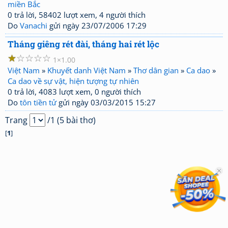
miền Bắc
0 trả lời, 58402 lượt xem, 4 người thích
Do
Vanachi
gửi ngày 23/07/2006 17:29
Tháng giêng rét đài, tháng hai rét lộc
☆
☆
☆
☆
☆
1
1.00
Việt Nam
»
Khuyết danh Việt Nam
»
Thơ dân gian
»
Ca dao
»
Ca dao về sự vật, hiện tượng tự nhiên
0 trả lời, 4083 lượt xem, 0 người thích
Do
tôn tiền tử
gửi ngày 03/03/2015 15:27
Trang
/1 (5 bài thơ)
[
1
]