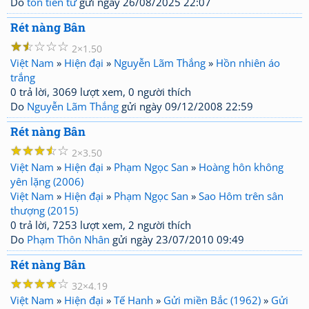
Do
tôn tiền tử
gửi ngày 26/08/2025 22:07
Rét nàng Bân
☆
☆
☆
☆
☆
2
1.50
Việt Nam
»
Hiện đại
»
Nguyễn Lãm Thắng
»
Hồn nhiên áo
trắng
0 trả lời, 3069 lượt xem, 0 người thích
Do
Nguyễn Lãm Thắng
gửi ngày 09/12/2008 22:59
Rét nàng Bân
☆
☆
☆
☆
☆
2
3.50
Việt Nam
»
Hiện đại
»
Phạm Ngọc San
»
Hoàng hôn không
yên lặng (2006)
Việt Nam
»
Hiện đại
»
Phạm Ngọc San
»
Sao Hôm trên sân
thượng (2015)
0 trả lời, 7253 lượt xem, 2 người thích
Do
Phạm Thôn Nhân
gửi ngày 23/07/2010 09:49
Rét nàng Bân
☆
☆
☆
☆
☆
32
4.19
Việt Nam
»
Hiện đại
»
Tế Hanh
»
Gửi miền Bắc (1962)
»
Gửi