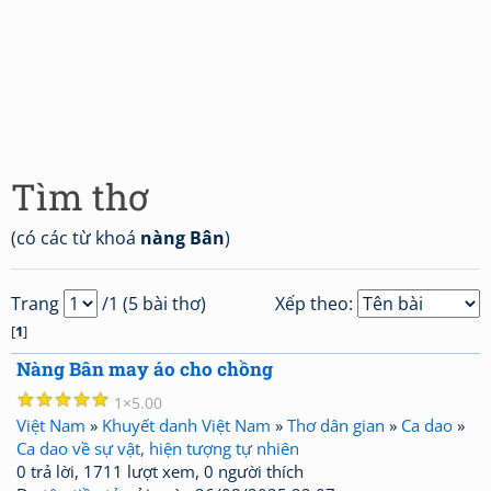
Tìm thơ
(có các từ khoá
nàng Bân
)
Trang
/1 (5 bài thơ)
Xếp theo:
[
1
]
Nàng Bân may áo cho chồng
☆
☆
☆
☆
☆
1
5.00
Việt Nam
»
Khuyết danh Việt Nam
»
Thơ dân gian
»
Ca dao
»
Ca dao về sự vật, hiện tượng tự nhiên
0 trả lời, 1711 lượt xem, 0 người thích