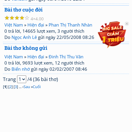
Bài thơ cuộc đời
☆
☆
☆
☆
☆
4
4.00
Việt Nam
»
Hiện đại
»
Phan Thị Thanh Nhàn
0 trả lời, 14665 lượt xem, 3 người thích
Do
Ngọc Anh Lê
gửi ngày 22/05/2008 08:26
Bài thơ không gửi
Việt Nam
»
Hiện đại
»
Đinh Thị Thu Vân
0 trả lời, 9693 lượt xem, 12 người thích
Do
Biển nhớ
gửi ngày 02/02/2007 08:46
Trang
/4 (36 bài thơ)
[
1
] [
2
] [
3
] ... ›
Sau
»
Cuối