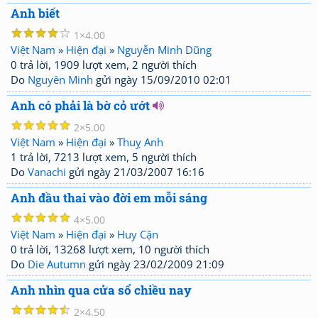
Anh biết
☆
☆
☆
☆
☆
1
4.00
Việt Nam
»
Hiện đại
»
Nguyễn Minh Dũng
0 trả lời, 1909 lượt xem, 2 người thích
Do
Nguyên Minh
gửi ngày 15/09/2010 02:01
Anh có phải là bờ cỏ ướt
☆
☆
☆
☆
☆
2
5.00
Việt Nam
»
Hiện đại
»
Thuỵ Anh
1 trả lời, 7213 lượt xem, 5 người thích
Do
Vanachi
gửi ngày 21/03/2007 16:16
Anh đầu thai vào đời em mỗi sáng
☆
☆
☆
☆
☆
4
5.00
Việt Nam
»
Hiện đại
»
Huy Cận
0 trả lời, 13268 lượt xem, 10 người thích
Do
Die Autumn
gửi ngày 23/02/2009 21:09
Anh nhìn qua cửa sổ chiều nay
☆
☆
☆
☆
☆
2
4.50