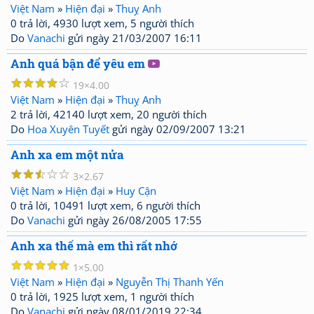
Việt Nam
»
Hiện đại
»
Thuỵ Anh
0 trả lời, 4930 lượt xem, 5 người thích
Do
Vanachi
gửi ngày 21/03/2007 16:11
Anh quá bận để yêu em
☆
☆
☆
☆
☆
19
4.00
Việt Nam
»
Hiện đại
»
Thuỵ Anh
2 trả lời, 42140 lượt xem, 20 người thích
Do
Hoa Xuyên Tuyết
gửi ngày 02/09/2007 13:21
Anh xa em một nửa
☆
☆
☆
☆
☆
3
2.67
Việt Nam
»
Hiện đại
»
Huy Cận
0 trả lời, 10491 lượt xem, 6 người thích
Do
Vanachi
gửi ngày 26/08/2005 17:55
Anh xa thế mà em thì rất nhớ
☆
☆
☆
☆
☆
1
5.00
Việt Nam
»
Hiện đại
»
Nguyễn Thị Thanh Yến
0 trả lời, 1925 lượt xem, 1 người thích
Do
Vanachi
gửi ngày 08/01/2019 22:34