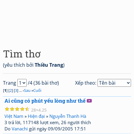
Tìm thơ
(yêu thích bởi
Thiều Trang
)
Trang
/4 (36 bài thơ)
Xếp theo:
[
1
] [
2
] [
3
] ... ›
Sau
»
Cuối
Ai cũng có phút yếu lòng như thế
☆
☆
☆
☆
☆
28
4.25
Việt Nam
»
Hiện đại
»
Nguyễn Thanh Hà
3 trả lời, 117148 lượt xem, 26 người thích
Do
Vanachi
gửi ngày 09/09/2005 17:51