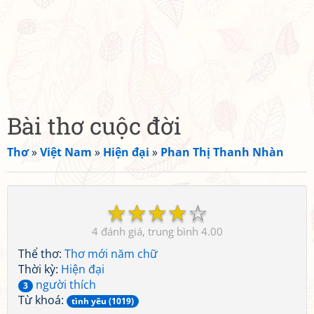
Bài thơ cuộc đời
Thơ
»
Việt Nam
»
Hiện đại
»
Phan Thị Thanh Nhàn
☆
☆
☆
☆
☆
4
4.00
Thể thơ:
Thơ mới năm chữ
Thời kỳ:
Hiện đại
người thích
3
Từ khoá:
tình yêu (1019)