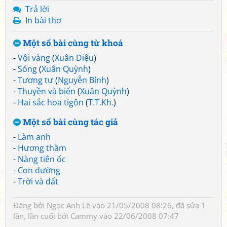
Trả lời
In bài thơ
Một số bài cùng từ khoá
-
Vội vàng
(
Xuân Diệu
)
-
Sóng
(
Xuân Quỳnh
)
-
Tương tư
(
Nguyễn Bính
)
-
Thuyền và biển
(
Xuân Quỳnh
)
-
Hai sắc hoa tigôn
(
T.T.Kh.
)
Một số bài cùng tác giả
-
Làm anh
-
Hương thầm
-
Nàng tiên ốc
-
Con đường
-
Trời và đất
Đăng bởi
Ngọc Anh Lê
vào 21/05/2008 08:26, đã sửa 1
lần, lần cuối bởi
Cammy
vào 22/06/2008 07:47