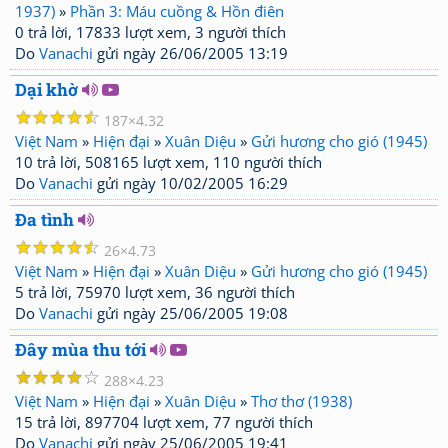
1937)
»
Phần 3: Máu cuồng & Hồn điên
0 trả lời, 17833 lượt xem, 3 người thích
Do
Vanachi
gửi ngày 26/06/2005 13:19
Dại khờ
☆
☆
☆
☆
☆
187
4.32
Việt Nam
»
Hiện đại
»
Xuân Diệu
»
Gửi hương cho gió (1945)
10 trả lời, 508165 lượt xem, 110 người thích
Do
Vanachi
gửi ngày 10/02/2005 16:29
Đa tình
☆
☆
☆
☆
☆
26
4.73
Việt Nam
»
Hiện đại
»
Xuân Diệu
»
Gửi hương cho gió (1945)
5 trả lời, 75970 lượt xem, 36 người thích
Do
Vanachi
gửi ngày 25/06/2005 19:08
Đây mùa thu tới
☆
☆
☆
☆
☆
288
4.23
Việt Nam
»
Hiện đại
»
Xuân Diệu
»
Thơ thơ (1938)
15 trả lời, 897704 lượt xem, 77 người thích
Do
Vanachi
gửi ngày 25/06/2005 19:41