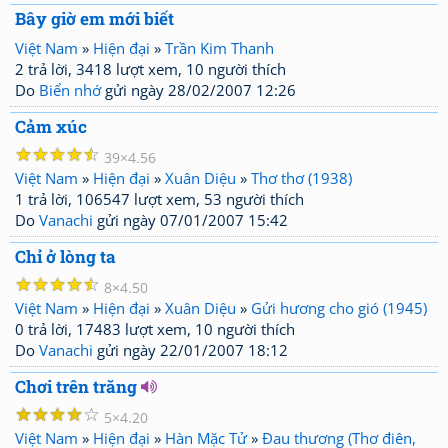
Bây giờ em mới biết
Việt Nam
»
Hiện đại
»
Trần Kim Thanh
2 trả lời, 3418 lượt xem, 10 người thích
Do
Biển nhớ
gửi ngày 28/02/2007 12:26
Cảm xúc
☆
☆
☆
☆
☆
39
4.56
Việt Nam
»
Hiện đại
»
Xuân Diệu
»
Thơ thơ (1938)
1 trả lời, 106547 lượt xem, 53 người thích
Do
Vanachi
gửi ngày 07/01/2007 15:42
Chỉ ở lòng ta
☆
☆
☆
☆
☆
8
4.50
Việt Nam
»
Hiện đại
»
Xuân Diệu
»
Gửi hương cho gió (1945)
0 trả lời, 17483 lượt xem, 10 người thích
Do
Vanachi
gửi ngày 22/01/2007 18:12
Chơi trên trăng
☆
☆
☆
☆
☆
5
4.20
Việt Nam
»
Hiện đại
»
Hàn Mặc Tử
»
Đau thương (Thơ điên,