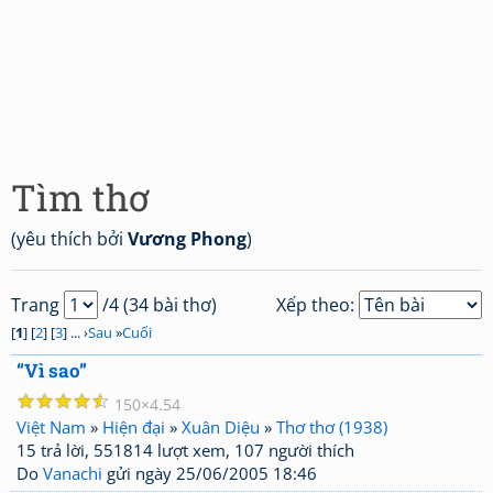
Tìm thơ
(yêu thích bởi
Vương Phong
)
Trang
/4 (34 bài thơ)
Xếp theo:
[
1
] [
2
] [
3
] ... ›
Sau
»
Cuối
“Vì sao”
☆
☆
☆
☆
☆
150
4.54
Việt Nam
»
Hiện đại
»
Xuân Diệu
»
Thơ thơ (1938)
15 trả lời, 551814 lượt xem, 107 người thích
Do
Vanachi
gửi ngày 25/06/2005 18:46