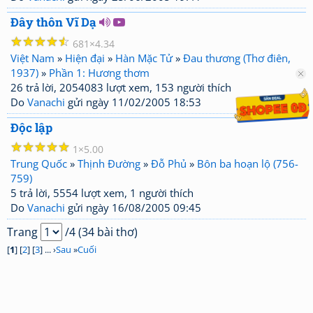
Đây thôn Vĩ Dạ
☆
☆
☆
☆
☆
681
4.34
Việt Nam
»
Hiện đại
»
Hàn Mặc Tử
»
Đau thương (Thơ điên,
1937)
»
Phần 1: Hương thơm
26 trả lời, 2054083 lượt xem, 153 người thích
Do
Vanachi
gửi ngày 11/02/2005 18:53
Độc lập
☆
☆
☆
☆
☆
1
5.00
Trung Quốc
»
Thịnh Đường
»
Đỗ Phủ
»
Bôn ba hoạn lộ (756-
759)
5 trả lời, 5554 lượt xem, 1 người thích
Do
Vanachi
gửi ngày 16/08/2005 09:45
Trang
/4 (34 bài thơ)
[
1
] [
2
] [
3
] ... ›
Sau
»
Cuối