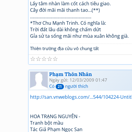
Lấy tâm nhàn làm cốt cách tiêu giao.
Cây đời mãi mãi thanh tao…(**)
…………………………………………….
*Thơ Chu Mạnh Trinh. Có nghĩa là:
Trời đất lâu dài không chấm dứt
Gỉa sử ta sống mãi như mùa xuân không già.
Thiên trường địa cửu vô chung tất
☆
☆
☆
☆
☆
Phạm Thôn Nhân
Ngày gửi: 12/03/2009 01:47
Có
người thích
21
http://san.vnweblogs.com/...544/104224-Untit
HOA TRẠNG NGUYÊN -
Tranh bột mầu
Tác Giả Phạm Ngọc San