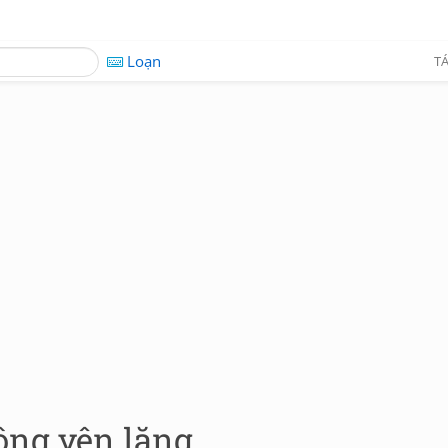
Loạn
TÁ
ông yên lặng