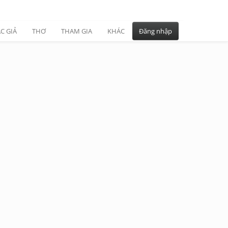
C GIẢ
THƠ
THAM GIA
KHÁC
Đăng nhập