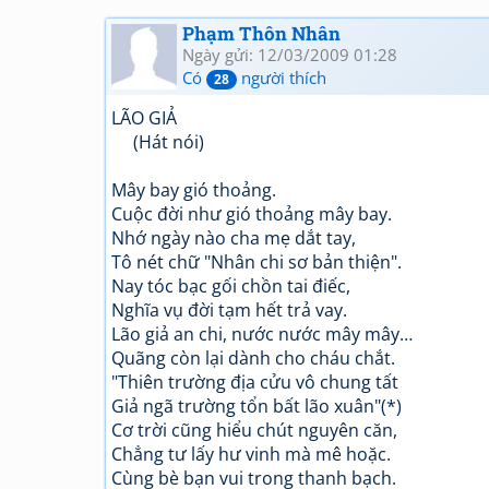
Phạm Thôn Nhân
Ngày gửi: 12/03/2009 01:28
Có
người thích
28
LÃO GIẢ
(Hát nói)
Mây bay gió thoảng.
Cuộc đời như gió thoảng mây bay.
Nhớ ngày nào cha mẹ dắt tay,
Tô nét chữ "Nhân chi sơ bản thiện".
Nay tóc bạc gối chồn tai điếc,
Nghĩa vụ đời tạm hết trả vay.
Lão giả an chi, nước nước mây mây…
Quãng còn lại dành cho cháu chắt.
"Thiên trường địa cửu vô chung tất
Giả ngã trường tổn bất lão xuân"(*)
Cơ trời cũng hiểu chút nguyên căn,
Chẳng tư lấy hư vinh mà mê hoặc.
Cùng bè bạn vui trong thanh bạch.