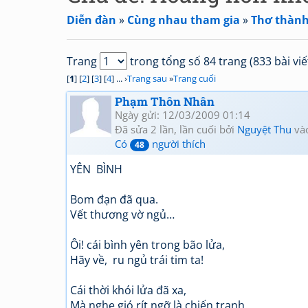
Diễn đàn
»
Cùng nhau tham gia
»
Thơ thành
Trang
trong tổng số 84 trang (833 bài viế
[
1
] [
2
] [
3
] [
4
] ... ›
Trang sau
»
Trang cuối
Phạm Thôn Nhân
Ngày gửi: 12/03/2009 01:14
Đã sửa 2 lần, lần cuối bởi
Nguyệt Thu
và
Có
người thích
48
YÊN BÌNH
Bom đạn đã qua.
Vết thương vờ ngủ…
Ôi! cái bình yên trong bão lửa,
Hãy về, ru ngủ trái tim ta!
Cái thời khói lửa đã xa,
Mà nghe gió rít ngỡ là chiến tranh.