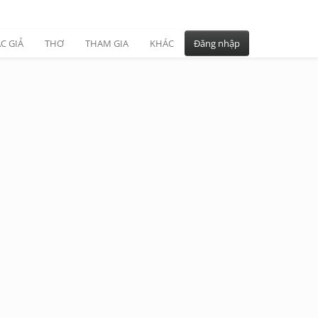
C GIẢ
THƠ
THAM GIA
KHÁC
Đăng nhập