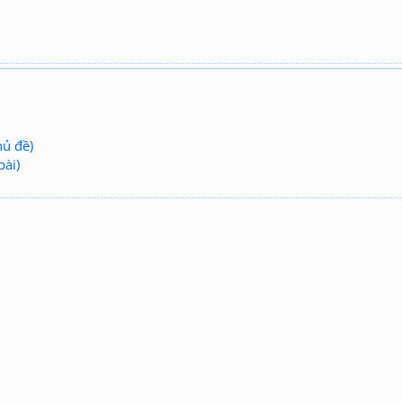
hủ đề)
bài)