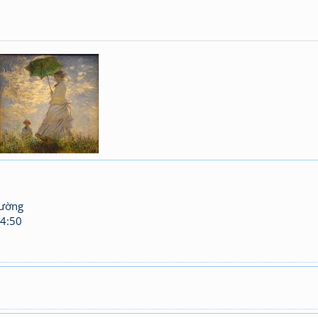
hường
4:50