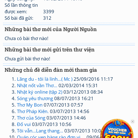
Số lần thông tin
được xem:
3399
Số bài đã gửi:
312
Những bài thơ mới của Người Nguồn
Chưa có bài thơ nào!
Những bài thơ mới gửi trên thư viện
Chưa gửi bài thơ nào!
Những chủ đề diễn đàn mới tham gia
Lãng du - tôi là lính...( Mc )
25/09/2016 11:17
Nhặt nốt vần Thơ...
02/03/2014 15:31
Nhật ký online (tập 2)
03/12/2013 08:34
Sóng yêu thương
08/07/2013 16:21
Thơ My Bon
07/07/2013 07:57
Thơ Pháp Kiên.
03/07/2013 14:56
Thơ của Sóng
03/07/2013 14:46
Đố vui
03/07/2013 10:56
Tôi vẫn...Lang thang...
03/07/2013 10:04
Quán cóc ven hàng rào đơn vị....
09/06/2013 15:29