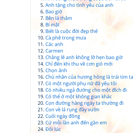
Anh tặng cho tình yêu của anh
Bao giờ
Bên lá thắm
Bí mật
Biết là cuộc đời đẹp thế
Cà phê trong mưa
Các anh
Carmen
Chẳng lẽ anh không lỡ hẹn bao giờ
Chỉ đến khi thu về cơn gió mới
Chọn ảnh
Chủ nhân của hương hồng là trái tim t
Có một người phụ nữ đã yêu tôi
Có nhiều ngả đường cho một đích đi
Có thể ở một không gian khác
Con đường hàng ngày ta thường đi
Con về lá rụng đầy vườn
Cuối ngày đông
Cứ mỗi lần anh đến gần em
Đôi lúc