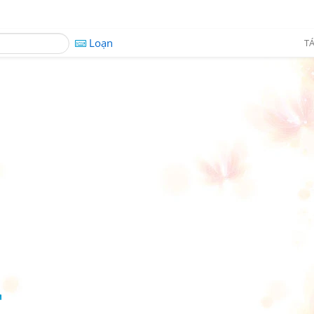
Loạn
TÁ