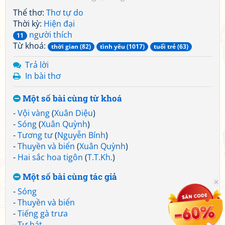
Thể thơ:
Thơ tự do
Thời kỳ:
Hiện đại
người thích
11
Từ khoá:
thời gian (82)
tình yêu (1017)
tuổi trẻ (63)
Trả lời
In bài thơ
Một số bài cùng từ khoá
-
Vội vàng
(
Xuân Diệu
)
-
Sóng
(
Xuân Quỳnh
)
-
Tương tư
(
Nguyễn Bính
)
-
Thuyền và biển
(
Xuân Quỳnh
)
-
Hai sắc hoa tigôn
(
T.T.Kh.
)
Một số bài cùng tác giả
-
Sóng
-
Thuyền và biển
-
Tiếng gà trưa
-
Tự hát