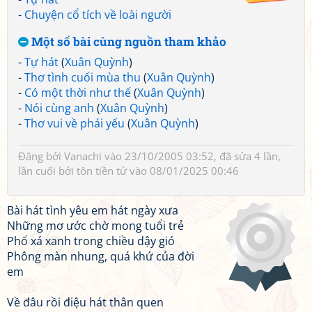
-
Chuyện cổ tích về loài người
Một số bài cùng nguồn tham khảo
-
Tự hát
(
Xuân Quỳnh
)
-
Thơ tình cuối mùa thu
(
Xuân Quỳnh
)
-
Có một thời như thế
(
Xuân Quỳnh
)
-
Nói cùng anh
(
Xuân Quỳnh
)
-
Thơ vui về phái yếu
(
Xuân Quỳnh
)
Đăng bởi
Vanachi
vào 23/10/2005 03:52, đã sửa 4 lần,
lần cuối bởi
tôn tiền tử
vào 08/01/2025 00:46
Bài hát tình yêu em hát ngày xưa
Những mơ ước chờ mong tuổi trẻ
Phố xá xanh trong chiều dậy gió
Phông màn nhung, quá khứ của đời
em
Về đâu rồi điệu hát thân quen