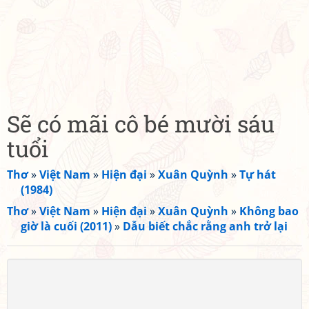
Sẽ có mãi cô bé mười sáu
tuổi
Thơ
»
Việt Nam
»
Hiện đại
»
Xuân Quỳnh
»
Tự hát
(1984)
Thơ
»
Việt Nam
»
Hiện đại
»
Xuân Quỳnh
»
Không bao
giờ là cuối (2011)
»
Dẫu biết chắc rằng anh trở lại