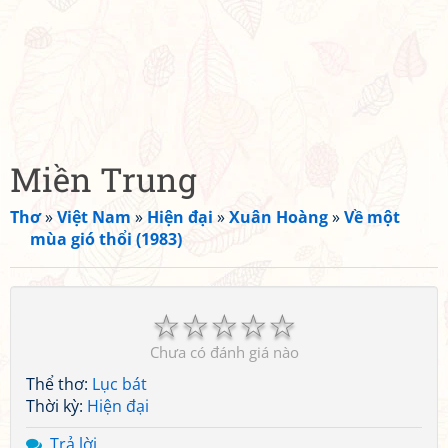
Miền Trung
Thơ
»
Việt Nam
»
Hiện đại
»
Xuân Hoàng
»
Về một
mùa gió thổi (1983)
☆
☆
☆
☆
☆
Chưa có đánh giá nào
Thể thơ:
Lục bát
Thời kỳ:
Hiện đại
Trả lời