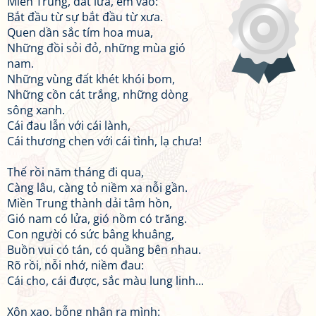
Miền Trung, đất lửa, em vào:
Bắt đầu từ sự bắt đầu từ xưa.
Quen dần sắc tím hoa mua,
Những đồi sỏi đỏ, những mùa gió
nam.
Những vùng đất khét khói bom,
Những cồn cát trắng, những dòng
sông xanh.
Cái đau lẫn với cái lành,
Cái thương chen với cái tình, lạ chưa!
Thế rồi năm tháng đi qua,
Càng lâu, càng tỏ niềm xa nỗi gần.
Miền Trung thành dải tâm hồn,
Gió nam có lửa, gió nồm có trăng.
Con người có sức bâng khuâng,
Buồn vui có tán, có quầng bên nhau.
Rõ rồi, nỗi nhớ, niềm đau:
Cái cho, cái được, sắc màu lung linh...
Xôn xao, bỗng nhận ra mình: