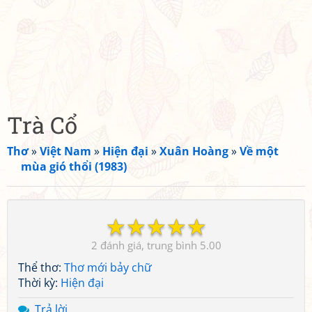
Trà Cổ
Thơ
»
Việt Nam
»
Hiện đại
»
Xuân Hoàng
»
Về một
mùa gió thổi (1983)
☆
☆
☆
☆
☆
2
5.00
Thể thơ:
Thơ mới bảy chữ
Thời kỳ:
Hiện đại
Trả lời