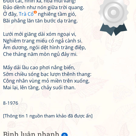
Đuôi cát, nhìn xa, hoá mũi vàng!
Đảo dềnh như nón giữa trời quang.
Ở đây,
Trà Cổ
nghiêng tầm gió,
Bãi phẳng lăn tăn bước dạ tràng.
Lưới mới giăng dài xóm ngoại vi,
Nghiêm trang miếu cổ ngả cành si.
Âm dương, ngói dệt hình trăng điệp,
Che tháng năm mòn ngủ đáy mi.
Mấy dải lầu cao phơi nắng biển,
Sớm chiều sóng bạc lượn thênh thang:
Công nhân vùng mỏ miền trên xuống,
Mai lại, lên tầng, chảy suối than.
8-1976
[Thông tin 1 nguồn tham khảo đã được ẩn]
Bình luận nhanh
0