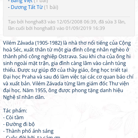
-
Bằng Việt
(1 bài)
-
Dương Tất Từ
(1 bài)
Tạo bởi
hongha83
vào 12/05/2008 06:39, đã sửa 3 lần,
lần cuối bởi
hongha83
vào 01/09/2019 16:39
Vilém Závada (1905-1982) là nhà thơ nổi tiếng của Cộng
hoà Séc, xuất thân từ một gia đình công nhân nghèo ở
thành phố công nghiệp Ostrava. Sau khi cha của ông hi
sinh ngoài mặt trận, gia đình càng lâm vào cảnh túng
thiếu. Được sự giúp đỡ của thầy giáo, ông học triết tại
Đại học Praha và sau đó làm việc tại các cơ quan báo chí
và xuất bản. Vilém Závada từng làm giám đốc Thư viện
đại học. Năm 1955, ông được phong tặng danh hiệu
Nghệ sĩ nhân dân.
Tác phẩm:
- Còi tầm
- Đường đi bộ
- Thành phố ánh sáng
- Cuộc đời hỡi, ta cám ơn