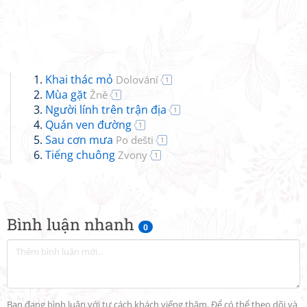
Khai thác mỏ
Dolování
1
Mùa gặt
Žně
1
Người lính trên trận địa
1
Quán ven đường
1
Sau cơn mưa
Po dešti
1
Tiếng chuông
Zvony
1
Bình luận nhanh
0
Bạn đang bình luận với tư cách khách viếng thăm. Để có thể theo dõi và