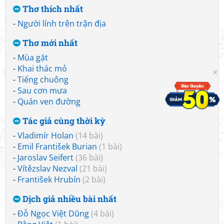
Thơ thích nhất
-
Người lính trên trận địa
Thơ mới nhất
-
Mùa gặt
-
Khai thác mỏ
-
Tiếng chuông
-
Sau cơn mưa
-
Quán ven đường
Tác giả cùng thời kỳ
-
Vladimír Holan
(14 bài)
-
Emil František Burian
(1 bài)
-
Jaroslav Seifert
(36 bài)
-
Vítězslav Nezval
(21 bài)
-
František Hrubín
(2 bài)
Dịch giả nhiều bài nhất
-
Đỗ Ngọc Việt Dũng
(4 bài)