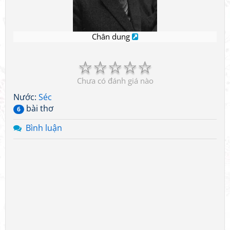
Chân dung
☆
☆
☆
☆
☆
Chưa có đánh giá nào
Nước:
Séc
bài thơ
6
Bình luận