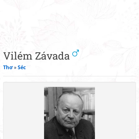
Vilém Závada
Thơ
»
Séc