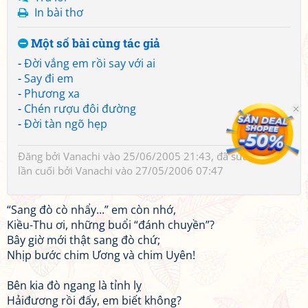
In bài thơ
Một số bài cùng tác giả
-
Đời vắng em rồi say với ai
-
Say đi em
-
Phương xa
-
Chén rượu đôi đường
-
Đời tàn ngõ hẹp
Đăng bởi
Vanachi
vào 25/06/2005 21:43, đã sửa 1 lần,
lần cuối bởi
Vanachi
vào 27/05/2006 07:47
“Sang đò cò nhẩy...” em còn nhớ,
Kiều-Thu ơi, những buổi “đánh chuyền”?
Bây giờ mới thật sang đò chứ;
Nhịp bước chim Ương và chim Uyên!
Bên kia đò ngang là tỉnh lỵ
Hảiđương rồi đấy, em biết không?