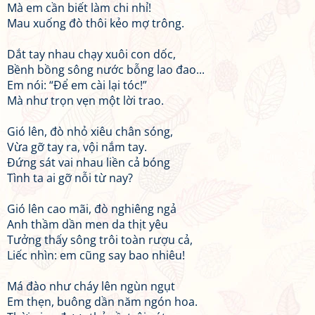
Mà em cần biết làm chi nhỉ!
Mau xuống đò thôi kẻo mợ trông.
Dắt tay nhau chạy xuôi con dốc,
Bềnh bồng sông nước bỗng lao đao...
Em nói: “Để em cài lại tóc!”
Mà như trọn vẹn một lời trao.
Gió lên, đò nhỏ xiêu chân sóng,
Vừa gỡ tay ra, vội nắm tay.
Đứng sát vai nhau liền cả bóng
Tình ta ai gỡ nỗi từ nay?
Gió lên cao mãi, đò nghiêng ngả
Anh thầm dần men da thịt yêu
Tưởng thấy sông trôi toàn rượu cả,
Liếc nhìn: em cũng say bao nhiêu!
Má đào như cháy lên ngùn ngụt
Em thẹn, buông dần năm ngón hoa.