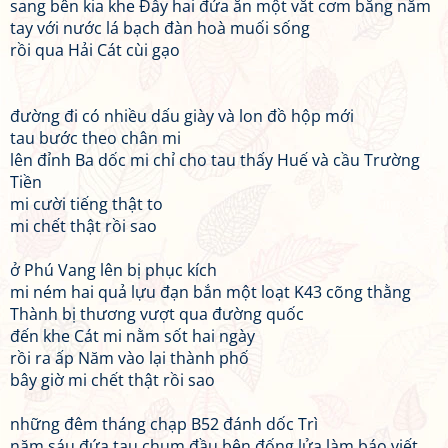
sang bên kia khe Đầy hai đứa ăn một vắt cơm bằng nắm
tay với nước lá bạch đàn hoà muối sống
rồi qua Hải Cát cùi gạo
đường đi có nhiều dấu giày và lon đồ hộp mới
tau bước theo chân mi
lên đỉnh Ba dốc mi chỉ cho tau thấy Huế và cầu Trường
Tiền
mi cười tiếng thật to
mi chết thật rồi sao
ở Phú Vang lên bị phục kích
mi ném hai quả lựu đạn bắn một loạt K43 cõng thằng
Thành bị thương vượt qua đường quốc
đến khe Cát mi nằm sốt hai ngày
rồi ra ấp Năm vào lại thành phố
bây giờ mi chết thật rồi sao
những đêm tháng chạp B52 đánh dốc Trì
năm sáu đứa tau chụm đầu bên đống lửa làm báo viết