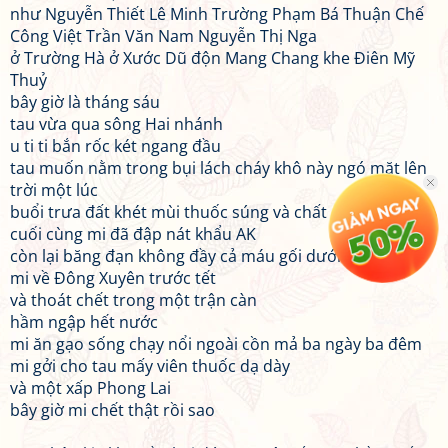
như Nguyễn Thiết Lê Minh Trường Phạm Bá Thuận Chế
Công Việt Trần Văn Nam Nguyễn Thị Nga
ở Trường Hà ở Xước Dũ độn Mang Chang khe Điên Mỹ
Thuỷ
bây giờ là tháng sáu
tau vừa qua sông Hai nhánh
u ti ti bắn rốc két ngang đầu
tau muốn nằm trong bụi lách cháy khô này ngó mặt lên
trời một lúc
buổi trưa đất khét mùi thuốc súng và chất độc hoá học
cuối cùng mi đã đập nát khẩu AK
còn lại băng đạn không đầy cả máu gối dưới đầu
mi về Đông Xuyên trước tết
và thoát chết trong một trận càn
hầm ngập hết nước
mi ăn gạo sống chạy nổi ngoài cồn mả ba ngày ba đêm
mi gởi cho tau mấy viên thuốc dạ dày
và một xấp Phong Lai
bây giờ mi chết thật rồi sao