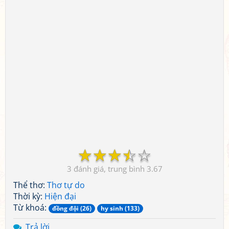
☆
☆
☆
☆
☆
3
3.67
Thể thơ:
Thơ tự do
Thời kỳ:
Hiện đại
Từ khoá:
đồng đội (26)
hy sinh (133)
Trả lời