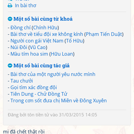
In bài thơ
Một số bài cùng từ khoá
-
Đồng chí
(
Chính Hữu
)
-
Bài thơ về tiểu đội xe không kính
(
Phạm Tiến Duật
)
-
Người con gái Việt Nam
(
Tố Hữu
)
-
Núi Đôi
(
Vũ Cao
)
-
Màu tím hoa sim
(
Hữu Loan
)
Một số bài cùng tác giả
-
Bài thơ của một người yêu nước mình
-
Tau chưởi
-
Gọi tìm xác đồng đội
-
Tiên Dung - Chử Đồng Tử
-
Trong cơn sốt đưa chị Miên về Đông Xuyên
Đăng bởi
tôn tiền tử
vào 31/03/2015 14:05
mi đã chết thật rồi