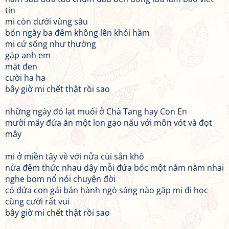
tin
mi còn dưới vùng sâu
bốn ngày ba đêm không lên khỏi hầm
mi cứ sống như thường
gặp anh em
mặt đen
cười ha ha
bây giờ mi chết thật rồi sao
những ngày đó lạt muối ở Chà Tang hay Con En
mười mấy đứa ăn một lon gạo nấu với môn vót và đọt
mây
mi ở miền tây về với nửa cùi sắn khô
nửa đêm thức nhau dậy mỗi đứa bốc một nắm nằm nhai
nghe bom nổ nói chuyện đời
có đứa con gái bán hành ngò sáng nào gặp mi đi học
cũng cười rất vui
bây giờ mi chết thật rồi sao