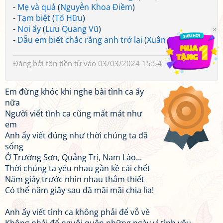
-
Mẹ và quả
(
Nguyễn Khoa Điềm
)
-
Tạm biệt
(
Tố Hữu
)
-
Nơi ấy
(
Lưu Quang Vũ
)
-
Dẫu em biết chắc rằng anh trở lại
(
Xuân Quỳnh
)
Đăng bởi
tôn tiền tử
vào 03/03/2024 15:54
Em đừng khóc khi nghe bài tình ca ấy
nữa
Người viết tình ca cũng mất mát như
em
Anh ấy viết đúng như thời chúng ta đã
sống
Ở Trường Sơn, Quảng Trị, Nam Lào...
Thời chúng ta yêu nhau gần kề cái chết
Năm giây trước nhìn nhau thắm thiết
Có thể năm giây sau đã mãi mãi chia lìa!
Anh ấy viết tình ca không phải để vỗ về