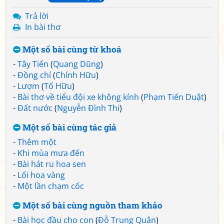
Trả lời
In bài thơ
Một số bài cùng từ khoá
-
Tây Tiến
(
Quang Dũng
)
-
Đồng chí
(
Chính Hữu
)
-
Lượm
(
Tố Hữu
)
-
Bài thơ về tiểu đội xe không kính
(
Phạm Tiến Duật
)
-
Đất nước
(
Nguyễn Đình Thi
)
Một số bài cùng tác giả
-
Thêm một
-
Khi mùa mưa đến
-
Bài hát ru hoa sen
-
Lối hoa vàng
-
Một lần chạm cốc
Một số bài cùng nguồn tham khảo
-
Bài học đầu cho con
(
Đỗ Trung Quân
)