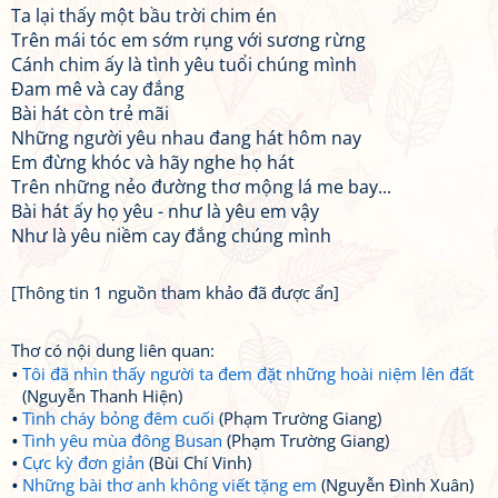
Ta lại thấy một bầu trời chim én
Trên mái tóc em sớm rụng với sương rừng
Cánh chim ấy là tình yêu tuổi chúng mình
Đam mê và cay đắng
Bài hát còn trẻ mãi
Những người yêu nhau đang hát hôm nay
Em đừng khóc và hãy nghe họ hát
Trên những nẻo đường thơ mộng lá me bay...
Bài hát ấy họ yêu - như là yêu em vậy
Như là yêu niềm cay đắng chúng mình
[Thông tin 1 nguồn tham khảo đã được ẩn]
Thơ có nội dung liên quan:
Tôi đã nhìn thấy người ta đem đặt những hoài niệm lên đất
(Nguyễn Thanh Hiện)
Tình cháy bỏng đêm cuối
(Phạm Trường Giang)
Tình yêu mùa đông Busan
(Phạm Trường Giang)
Cực kỳ đơn giản
(Bùi Chí Vinh)
Những bài thơ anh không viết tặng em
(Nguyễn Đình Xuân)