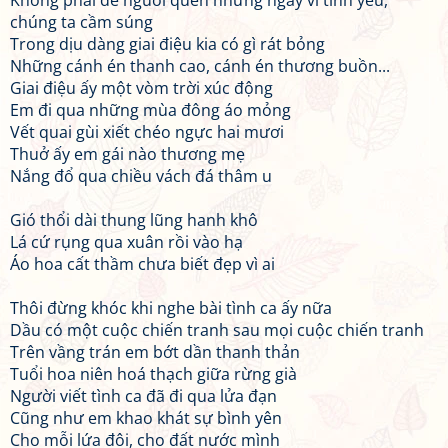
Không phải để nguôi quên những ngày vì tình yêu,
chúng ta cầm súng
Trong dịu dàng giai điệu kia có gì rát bỏng
Những cánh én thanh cao, cánh én thương buồn...
Giai điệu ấy một vòm trời xúc động
Em đi qua những mùa đông áo mỏng
Vết quai gùi xiết chéo ngực hai mươi
Thuở ấy em gái nào thương mẹ
Nắng đổ qua chiều vách đá thâm u
Gió thổi dài thung lũng hanh khô
Lá cứ rụng qua xuân rồi vào hạ
Áo hoa cất thầm chưa biết đẹp vì ai
Thôi đừng khóc khi nghe bài tình ca ấy nữa
Dầu có một cuộc chiến tranh sau mọi cuộc chiến tranh
Trên vầng trán em bớt dần thanh thản
Tuổi hoa niên hoá thạch giữa rừng già
Người viết tình ca đã đi qua lửa đạn
Cũng như em khao khát sự bình yên
Cho mỗi lứa đôi, cho đất nước mình