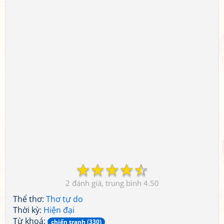
☆
☆
☆
☆
☆
2
4.50
Thể thơ:
Thơ tự do
Thời kỳ:
Hiện đại
Từ khoá:
chiến tranh (330)