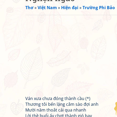
Thơ
»
Việt Nam
»
Hiện đại
»
Trường Phi Bảo
Ván xưa chưa đóng thành cầu (*)
Thương tôi bến lặng cắm sào đợi anh
Mười năm thoắt cái qua nhanh
Lời thề buổi ấy chợt thành gió bay