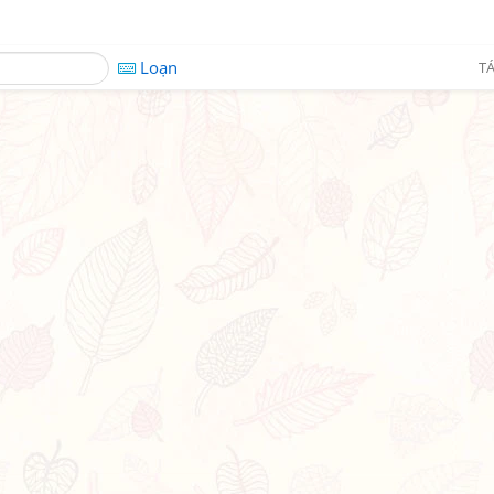
Loạn
TÁ