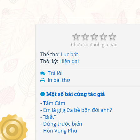
☆
☆
☆
☆
☆
Chưa có đánh giá nào
Thể thơ:
Lục bát
Thời kỳ:
Hiện đại
Trả lời
In bài thơ
Một số bài cùng tác giả
-
Tấm Cám
-
Em là gì giữa bề bộn đời anh?
-
“Biết”
-
Đứng trước biển
-
Hòn Vọng Phu