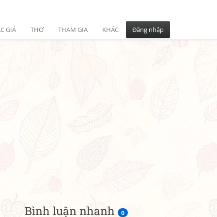
C GIẢ
THƠ
THAM GIA
KHÁC
Đăng nhập
Bình luận nhanh
0