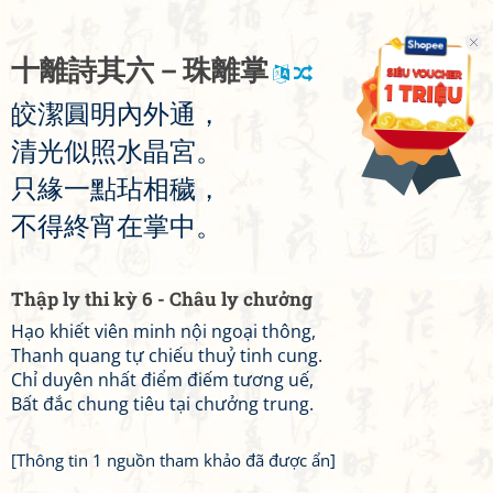
十
離
詩
其
六
－
珠
離
掌
皎
潔
圓
明
內
外
通
，
清
光
似
照
水
晶
宮
。
只
緣
一
點
玷
相
穢
，
不
得
終
宵
在
掌
中
。
Thập ly thi kỳ 6 - Châu ly chưởng
Hạo khiết viên minh nội ngoại thông,
Thanh quang tự chiếu thuỷ tinh cung.
Chỉ duyên nhất điểm điếm tương uế,
Bất đắc chung tiêu tại chưởng trung.
[Thông tin 1 nguồn tham khảo đã được ẩn]