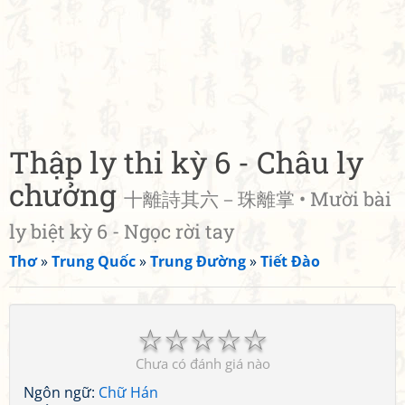
Thập ly thi kỳ 6 - Châu ly
chưởng
十離詩其六－珠離掌 • Mười bài
ly biệt kỳ 6 - Ngọc rời tay
Thơ
»
Trung Quốc
»
Trung Đường
»
Tiết Đào
☆
☆
☆
☆
☆
Chưa có đánh giá nào
Ngôn ngữ:
Chữ Hán