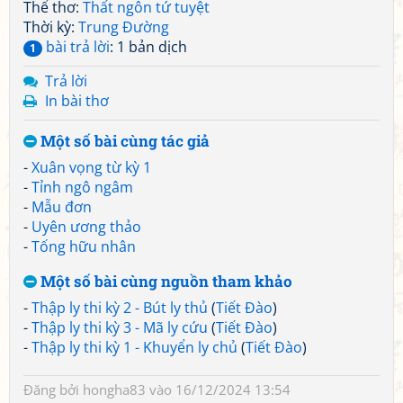
Thể thơ:
Thất ngôn tứ tuyệt
Thời kỳ:
Trung Đường
bài trả lời
: 1 bản dịch
1
Trả lời
In bài thơ
Một số bài cùng tác giả
-
Xuân vọng từ kỳ 1
-
Tỉnh ngô ngâm
-
Mẫu đơn
-
Uyên ương thảo
-
Tống hữu nhân
Một số bài cùng nguồn tham khảo
-
Thập ly thi kỳ 2 - Bút ly thủ
(
Tiết Đào
)
-
Thập ly thi kỳ 3 - Mã ly cứu
(
Tiết Đào
)
-
Thập ly thi kỳ 1 - Khuyển ly chủ
(
Tiết Đào
)
Đăng bởi
hongha83
vào 16/12/2024 13:54