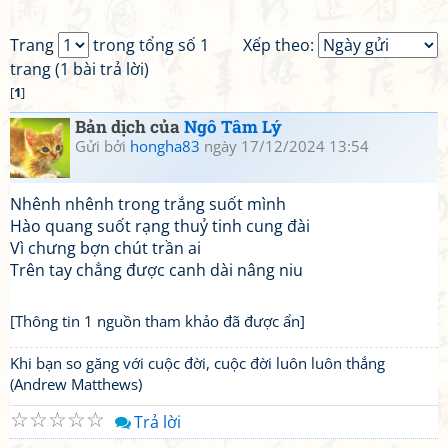
Trang
trong tổng số 1
Xếp theo:
trang (1 bài trả lời)
[
1
]
Bản dịch của
Ngô Tâm Lý
Gửi bởi
hongha83
ngày 17/12/2024 13:54
Nhênh nhênh trong trắng suốt mình
Hào quang suốt rạng thuỷ tinh cung đài
Vì chưng bợn chút trần ai
Trên tay chẳng được canh dài nâng niu
[Thông tin 1 nguồn tham khảo đã được ẩn]
Khi bạn so găng với cuộc đời, cuộc đời luôn luôn thắng
(Andrew Matthews)
☆
☆
☆
☆
☆
Trả lời