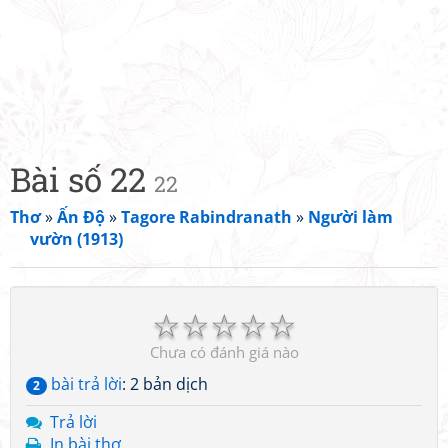
Bài số 22
22
Thơ
»
Ấn Độ
»
Tagore Rabindranath
»
Người làm
vườn (1913)
☆
☆
☆
☆
☆
Chưa có đánh giá nào
bài trả lời
: 2 bản dịch
2
Trả lời
In bài thơ