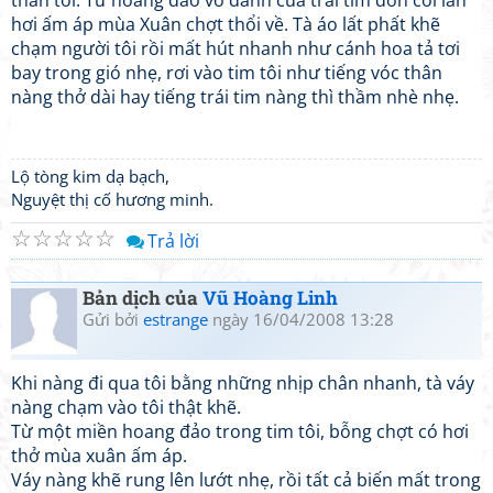
thân tôi. Từ hoang đảo vô danh của trái tim đơn côi làn
hơi ấm áp mùa Xuân chợt thổi về. Tà áo lất phất khẽ
chạm người tôi rồi mất hút nhanh như cánh hoa tả tơi
bay trong gió nhẹ, rơi vào tim tôi như tiếng vóc thân
nàng thở dài hay tiếng trái tim nàng thì thầm nhè nhẹ.
Lộ tòng kim dạ bạch,
Nguyệt thị cố hương minh.
☆
☆
☆
☆
☆
Trả lời
Bản dịch của
Vũ Hoàng Linh
Gửi bởi
estrange
ngày 16/04/2008 13:28
Khi nàng đi qua tôi bằng những nhịp chân nhanh, tà váy
nàng chạm vào tôi thật khẽ.
Từ một miền hoang đảo trong tim tôi, bỗng chợt có hơi
thở mùa xuân ấm áp.
Váy nàng khẽ rung lên lướt nhẹ, rồi tất cả biến mất trong