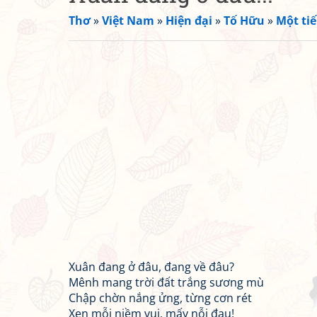
Thơ
»
Việt Nam
»
Hiện đại
»
Tố Hữu
»
Một tiế
Xuân đang ở đâu, đang về đâu?
Mênh mang trời đất trắng sương mù
Chập chờn nắng ửng, từng cơn rét
Xen mỗi niềm vui, mấy nỗi đau!