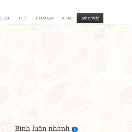
C GIẢ
THƠ
THAM GIA
KHÁC
Đăng nhập
Bình luận nhanh
0