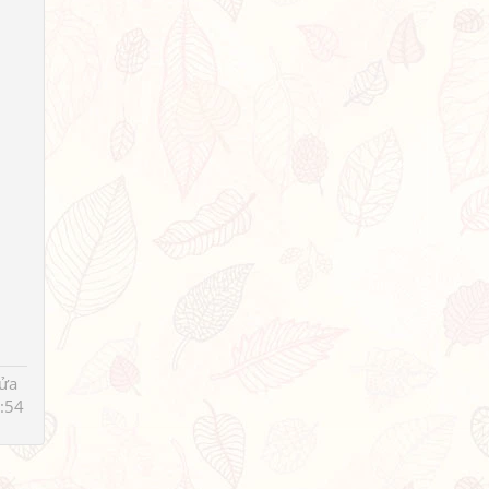
sửa
:54