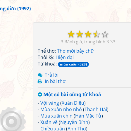
ng đờn (1992)
☆
☆
☆
☆
☆
3
3.33
Thể thơ:
Thơ mới bảy chữ
Thời kỳ:
Hiện đại
Từ khoá:
mùa xuân (328)
Trả lời
In bài thơ
Một số bài cùng từ khoá
-
Vội vàng
(
Xuân Diệu
)
-
Mùa xuân nho nhỏ
(
Thanh Hải
)
-
Mùa xuân chín
(
Hàn Mặc Tử
)
-
Xuân về
(
Nguyễn Bính
)
-
Chiều xuân
(
Anh Thơ
)