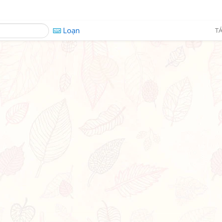
Loạn
TÁ