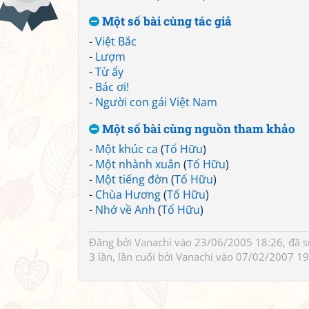
Một số bài cùng tác giả
-
Việt Bắc
-
Lượm
-
Từ ấy
-
Bác ơi!
-
Người con gái Việt Nam
Một số bài cùng nguồn tham khảo
-
Một khúc ca
(
Tố Hữu
)
-
Một nhành xuân
(
Tố Hữu
)
-
Một tiếng đờn
(
Tố Hữu
)
-
Chùa Hương
(
Tố Hữu
)
-
Nhớ về Anh
(
Tố Hữu
)
Đăng bởi
Vanachi
vào 23/06/2005 18:26, đã 
3 lần, lần cuối bởi
Vanachi
vào 07/02/2007 19