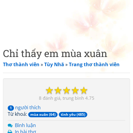
Chỉ thấy em mùa xuân
Thơ thành viên
»
Tùy Nhã
»
Trang thơ thành viên
☆
☆
☆
☆
☆
8
4.75
người thích
1
Từ khoá:
mùa xuân (64)
tình yêu (485)
Bình luận
In bài thơ