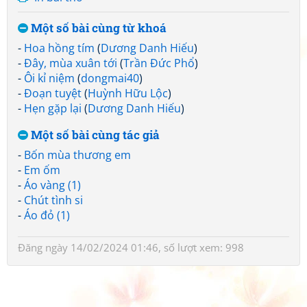
Một số bài cùng từ khoá
-
Hoa hồng tím
(
Dương Danh Hiếu
)
-
Đây, mùa xuân tới
(
Trần Đức Phổ
)
-
Ôi kỉ niệm
(
dongmai40
)
-
Đoạn tuyệt
(
Huỳnh Hữu Lộc
)
-
Hẹn gặp lại
(
Dương Danh Hiếu
)
Một số bài cùng tác giả
-
Bốn mùa thương em
-
Em ốm
-
Áo vàng (1)
-
Chút tình si
-
Áo đỏ (1)
Đăng ngày 14/02/2024 01:46, số lượt xem: 998