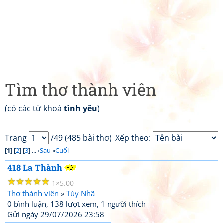
Tìm thơ thành viên
(có các từ khoá
tình yêu
)
Trang
/49 (485 bài thơ)
Xếp theo:
[
1
] [
2
] [
3
] ... ›
Sau
»
Cuối
418 La Thành
☆
☆
☆
☆
☆
1
5.00
Thơ thành viên
»
Tùy Nhã
0 bình luận, 138 lượt xem, 1 người thích
Gửi ngày 29/07/2026 23:58