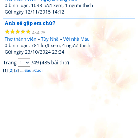
0 bình luận, 1038 lượt xem, 1 người thích
Gửi ngày 12/11/2015 14:12
Anh sẽ gặp em chứ?
☆
☆
☆
☆
☆
4
4.75
Thơ thành viên
»
Tùy Nhã
»
Với nhà Máu
0 bình luận, 781 lượt xem, 4 người thích
Gửi ngày 23/10/2024 23:24
Trang
/49 (485 bài thơ)
[
1
] [
2
] [
3
] ... ›
Sau
»
Cuối