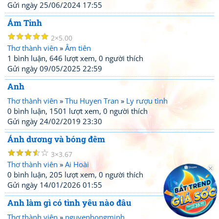
Gửi ngày 25/06/2024 17:55
Ám Tinh
☆
☆
☆
☆
☆
2
5.00
Thơ thành viên
»
Âm tiên
1 bình luận, 646 lượt xem, 0 người thích
Gửi ngày 09/05/2025 22:59
Anh
Thơ thành viên
»
Thu Huyen Tran
»
Ly rượu tình
0 bình luận, 1501 lượt xem, 0 người thích
Gửi ngày 24/02/2019 23:30
Ánh dương và bóng đêm
☆
☆
☆
☆
☆
3
3.67
Thơ thành viên
»
Ai Hoài
0 bình luận, 205 lượt xem, 0 người thích
Gửi ngày 14/01/2026 01:55
Anh làm gì có tình yêu nào đâu
Thơ thành viên
»
nguyenhongminh