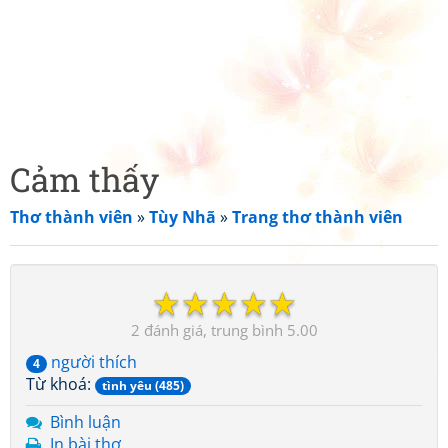
Cảm thấy
Thơ thành viên
»
Tùy Nhã
»
Trang thơ thành viên
☆
☆
☆
☆
☆
2
5.00
người thích
4
Từ khoá:
tình yêu (485)
Bình luận
In bài thơ