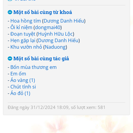
Một số bài cùng từ khoá
-
Hoa hồng tím
(
Dương Danh Hiếu
)
-
Ôi kỉ niệm
(
dongmai40
)
-
Đoạn tuyệt
(
Huỳnh Hữu Lộc
)
-
Hẹn gặp lại
(
Dương Danh Hiếu
)
-
Khu vườn nhỏ
(
Naduong
)
Một số bài cùng tác giả
-
Bốn mùa thương em
-
Em ốm
-
Áo vàng (1)
-
Chút tình si
-
Áo đỏ (1)
Đăng ngày 31/12/2024 18:09, số lượt xem: 581