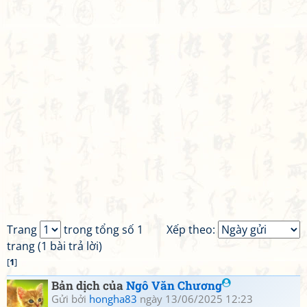
Trang
trong tổng số 1
Xếp theo:
trang (1 bài trả lời)
[
1
]
Bản dịch của
Ngô Văn Chương
Gửi bởi
hongha83
ngày 13/06/2025 12:23