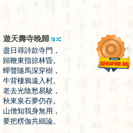
遊
天
壽
寺
晚
歸
盡
日
尋
詩
款
寺
門
，
歸
鞭
東
指
掠
林
昏
。
蟬
聲
隨
馬
深
穿
樹
，
牛
背
棲
鴉
遠
入
村
。
老
去
光
陰
愁
易
駛
，
秋
來
泉
石
夢
仍
存
。
山
僧
知
我
身
無
用
，
要
把
楞
伽
共
細
論
。