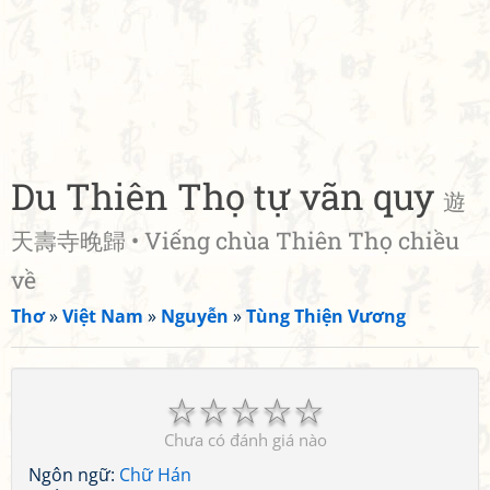
Du Thiên Thọ tự vãn quy
遊
天壽寺晚歸 • Viếng chùa Thiên Thọ chiều
về
Thơ
»
Việt Nam
»
Nguyễn
»
Tùng Thiện Vương
☆
☆
☆
☆
☆
Chưa có đánh giá nào
Ngôn ngữ:
Chữ Hán