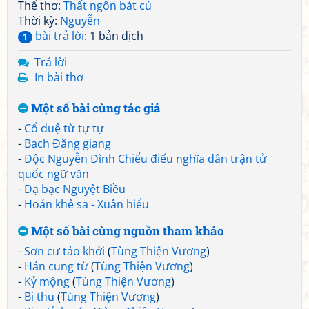
Thể thơ:
Thất ngôn bát cú
Thời kỳ:
Nguyễn
bài trả lời
: 1 bản dịch
1
Trả lời
In bài thơ
Một số bài cùng tác giả
-
Cổ duệ từ tự tự
-
Bạch Đằng giang
-
Độc Nguyễn Đình Chiểu điếu nghĩa dân trận tử
quốc ngữ văn
-
Dạ bạc Nguyệt Biều
-
Hoán khê sa - Xuân hiểu
Một số bài cùng nguồn tham khảo
-
Sơn cư tảo khởi
(
Tùng Thiện Vương
)
-
Hán cung từ
(
Tùng Thiện Vương
)
-
Kỷ mộng
(
Tùng Thiện Vương
)
-
Bi thu
(
Tùng Thiện Vương
)