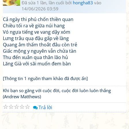
Đã sửa 1 lần, lần cuối bởi
hongha83
vào
14/06/2026 03:59
Cả ngày thi phú chốn thiền quan
Chiều tối ra về giữa núi hang
Vó ngựa tiếng ve vang dậy xóm
Lưng trâu quạ đậu gấp về làng
Quang âm thấm thoắt đâu còn trẻ
Giấc mộng y nguyên vẫn chửa tàn
Thu đến xuân qua thân lão hủ
Lăng Già với sãi muốn đem bàn
[Thông tin 1 nguồn tham khảo đã được ẩn]
Khi bạn so găng với cuộc đời, cuộc đời luôn luôn thắng
(Andrew Matthews)
☆
☆
☆
☆
☆
Trả lời