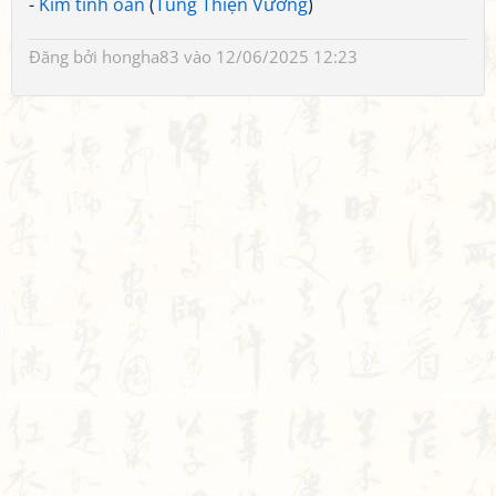
-
Kim tỉnh oán
(
Tùng Thiện Vương
)
Đăng bởi
hongha83
vào 12/06/2025 12:23