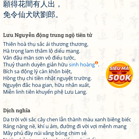
願
得
花
間
有
人
出
，
免
令
仙
犬
吠
劉
郎
。
Lưu Nguyễn động trung ngộ tiên tử
Thiên hoà thụ sắc ái thương thương,
Hà trọng lam thâm lộ diểu mang.
Vân đậu mãn sơn vô điểu tước,
Thuỷ thanh duyên giản hữu
sinh hoàng
.
Bích sa động lý càn khôn biệt,
Hồng thụ chi tiền nhật nguyệt trường.
Nguyện đắc hoa gian, hữu nhân xuất,
Miễn linh tiên khuyển phệ Lưu Lang.
Dịch nghĩa
Da trời với sắc cây chen lẫn thành màu xanh biêng biếc
Ráng nặng nề, khí u ám, đường đi vời vợi mênh mang
Mây phủ đầy núi vắng bóng chim sẻ