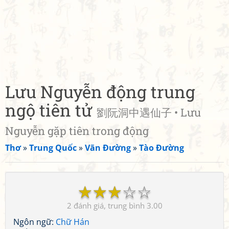
Lưu Nguyễn động trung
ngộ tiên tử
劉阮洞中遇仙子 • Lưu
Nguyễn gặp tiên trong động
Thơ
»
Trung Quốc
»
Vãn Đường
»
Tào Đường
☆
☆
☆
☆
☆
2
3.00
Ngôn ngữ:
Chữ Hán