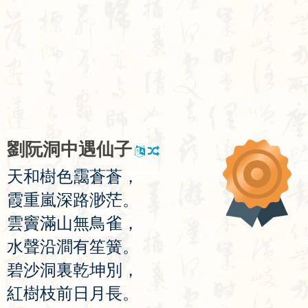
劉
阮
洞
中
遇
仙
子
天
和
樹
色
靄
蒼
蒼
，
霞
重
嵐
深
路
渺
茫
。
雲
竇
滿
山
無
鳥
雀
，
水
聲
沿
澗
有
笙
簧
。
碧
沙
洞
裏
乾
坤
別
，
紅
樹
枝
前
日
月
長
。