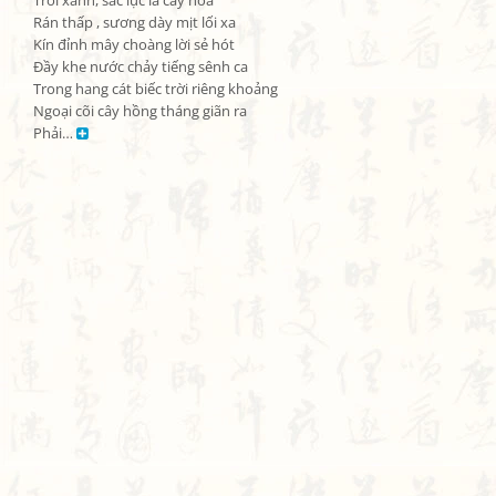
Trời xanh, sắc lục lá cây hòa

Rán thấp , sương dày mịt lối xa

Kín đỉnh mây choàng lời sẻ hót

Đầy khe nước chảy tiếng sênh ca

Trong hang cát biếc trời riêng khoảng

Ngoại cõi cây hồng tháng giãn ra

Phải… 