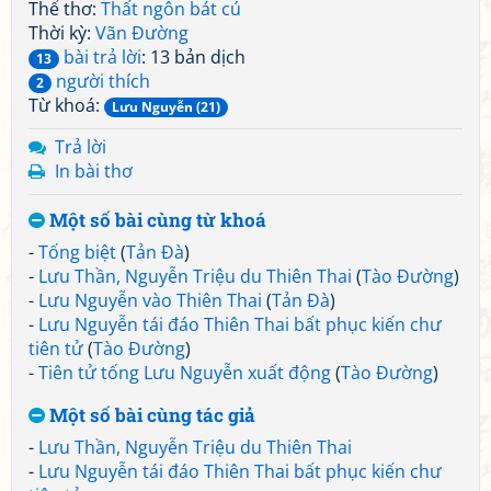
Thể thơ:
Thất ngôn bát cú
Thời kỳ:
Vãn Đường
bài trả lời
: 13 bản dịch
13
người thích
2
Từ khoá:
Lưu Nguyễn (21)
Trả lời
In bài thơ
Một số bài cùng từ khoá
-
Tống biệt
(
Tản Đà
)
-
Lưu Thần, Nguyễn Triệu du Thiên Thai
(
Tào Đường
)
-
Lưu Nguyễn vào Thiên Thai
(
Tản Đà
)
-
Lưu Nguyễn tái đáo Thiên Thai bất phục kiến chư
tiên tử
(
Tào Đường
)
-
Tiên tử tống Lưu Nguyễn xuất động
(
Tào Đường
)
Một số bài cùng tác giả
-
Lưu Thần, Nguyễn Triệu du Thiên Thai
-
Lưu Nguyễn tái đáo Thiên Thai bất phục kiến chư