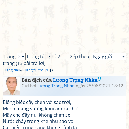
Trang
trong tổng số 2
Xếp theo:
trang (13 bài trả lời)
Trang đầu
«
Trang trước
‹ [
1
] [
2
]
Bản dịch của
Lương Trọng Nhàn
Gửi bởi
Lương Trọng Nhàn
ngày 25/06/2021 18:42
Biêng biếc cây chen với sắc trời,
Mênh mang sương khói ám xa khơi.
Mây che đầy núi không chim sẻ,
Nước chảy trong khe như sáo vơi.
Cát biếc trong hang khung cảnh lạ,