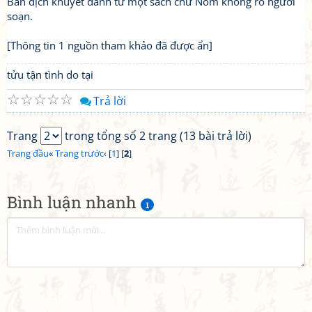
Bản dịch khuyết danh từ một sách chữ Nôm không rõ người
soạn.
[Thông tin 1 nguồn tham khảo đã được ẩn]
tửu tận tình do tại
☆
☆
☆
☆
☆
Trả lời
Trang
trong tổng số 2 trang (13 bài trả lời)
Trang đầu
«
Trang trước
‹ [
1
] [
2
]
Bình luận nhanh
1