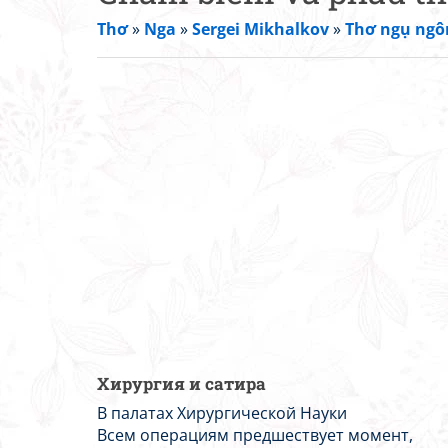
Thơ
»
Nga
»
Sergei Mikhalkov
»
Thơ ngụ ngô
Хирургия и сатира
В палатах Хирургической Науки
Всем операциям предшествует момент,