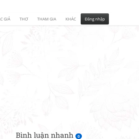
C GIẢ
THƠ
THAM GIA
KHÁC
Đăng nhập
Bình luận nhanh
0