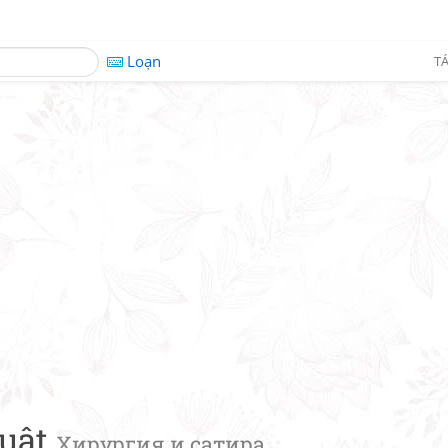
Loạn
TÁ
huật
Хирургия и сатира