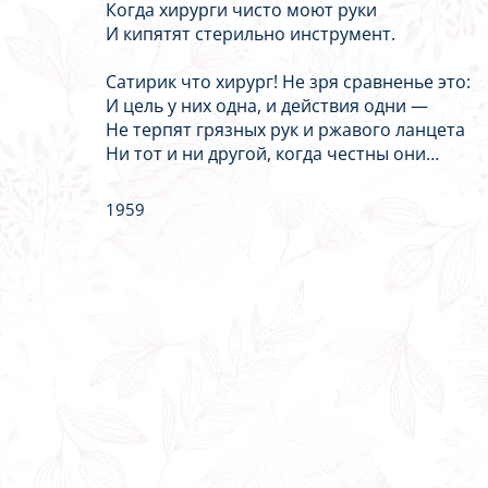
Когда хирурги чисто моют руки
И кипятят стерильно инструмент.
Сатирик что хирург! Не зря сравненье это:
И цель у них одна, и действия одни —
Не терпят грязных рук и ржавого ланцета
Ни тот и ни другой, когда честны они…
1959