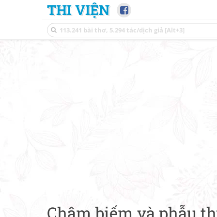
THI VIỆN
Châm biếm và phẫu t