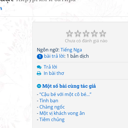
n
☆
☆
☆
☆
☆
Chưa có đánh giá nào
Ngôn ngữ:
Tiếng Nga
bài trả lời
: 1 bản dịch
1
Trả lời
In bài thơ
Một số bài cùng tác giả
-
“Cậu bé với một cô bé...”
-
Tình bạn
-
Chàng ngốc
-
Một vị khách vong ân
-
Tiêm chủng