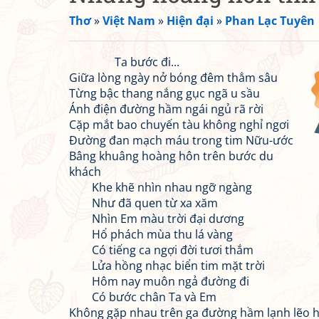
Thơ
»
Việt Nam
»
Hiện đại
»
Phan Lạc Tuyên
Ta bước đi...
Giữa lòng ngày nở bóng đêm thẳm sâu
Từng bậc thang nắng gục ngã u sầu
Ánh điện đường hầm ngái ngủ rã rời
Cặp mắt bao chuyến tàu không nghỉ ngơi
Đường đan mạch máu trong tim Nữu-ước
Bâng khuâng hoàng hôn trên bước du
khách
Khe khẽ nhìn nhau ngỡ ngàng
Như đã quen từ xa xăm
Nhìn Em màu trời đại dương
Hổ phách mùa thu lá vàng
Có tiếng ca ngợi đời tươi thắm
Lửa hồng nhạc biển tim mặt trời
Hôm nay muôn ngả đường đi
Có bước chân Ta và Em
Không gặp nhau trên ga đường hầm lạnh lẽo 