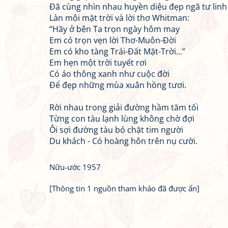
Đã cùng nhìn nhau huyền diệu đẹp ngã tư lin
Làn môi mặt trời và lời thơ Whitman:
“Hãy ở bên Ta trọn ngày hôm may
Em có trọn vẹn lời Thơ-Muôn-Đời
Em có kho tàng Trái-Đất Mặt-Trời...”
Em hẹn một trời tuyết rơi
Có áo thông xanh như cuộc đời
Để đẹp những mùa xuân hồng tươi.
Rời nhau trong giải đường hầm tăm tối
Từng con tàu lạnh lùng không chờ đợi
Ôi sợi đường tàu bó chặt tim người
Du khách - Có hoàng hôn trên nụ cười.
Nữu-ước 1957
[Thông tin 1 nguồn tham khảo đã được ẩn]