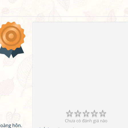
☆
☆
☆
☆
☆
Chưa có đánh giá nào
hoàng hôn.