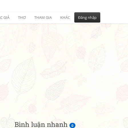
C GIẢ
THƠ
THAM GIA
KHÁC
Đăng nhập
Bình luận nhanh
0