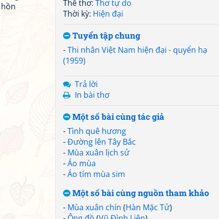
Thể thơ:
Thơ tự do
h hồn
Thời kỳ:
Hiện đại
Tuyển tập chung
-
Thi nhân Việt Nam hiện đại - quyển hạ
(1959)
Trả lời
In bài thơ
Một số bài cùng tác giả
-
Tình quê hương
-
Đường lên Tây Bắc
-
Mùa xuân lịch sử
-
Áo mùa
-
Áo tím mùa sim
Một số bài cùng nguồn tham khảo
-
Mùa xuân chín
(
Hàn Mặc Tử
)
-
Ông đồ
(
Vũ Đình Liên
)