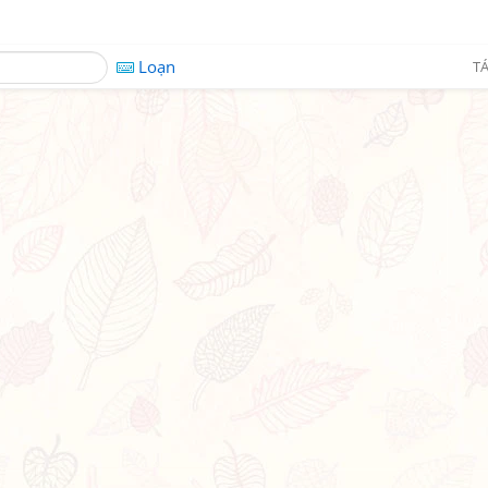
Loạn
TÁ