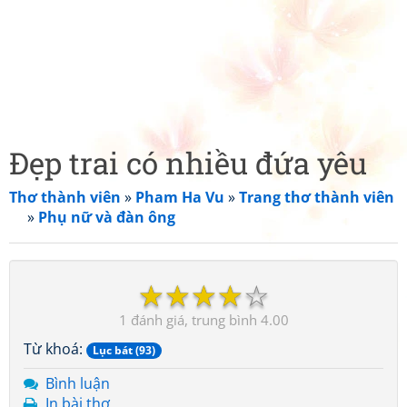
Đẹp trai có nhiều đứa yêu
Thơ thành viên
»
Pham Ha Vu
»
Trang thơ thành viên
»
Phụ nữ và đàn ông
☆
☆
☆
☆
☆
1
4.00
Từ khoá:
Lục bát (93)
Bình luận
In bài thơ