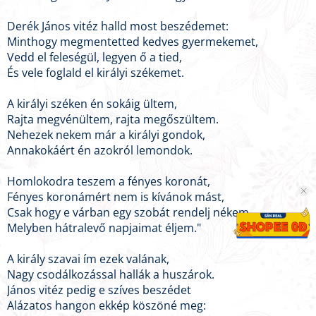
Derék János vitéz halld most beszédemet:
Minthogy megmentetted kedves gyermekemet,
Vedd el feleségül, legyen ő a tied,
És vele foglald el királyi székemet.
A királyi széken én sokáig ültem,
Rajta megvénültem, rajta megőszültem.
Nehezek nekem már a királyi gondok,
Annakokáért én azokról lemondok.
Homlokodra teszem a fényes koronát,
Fényes koronámért nem is kívánok mást,
Csak hogy e várban egy szobát rendelj nékem,
Melyben hátralevő napjaimat éljem."
A király szavai ím ezek valának,
Nagy csodálkozással hallák a huszárok.
János vitéz pedig e szíves beszédet
Alázatos hangon ekkép köszöné meg: