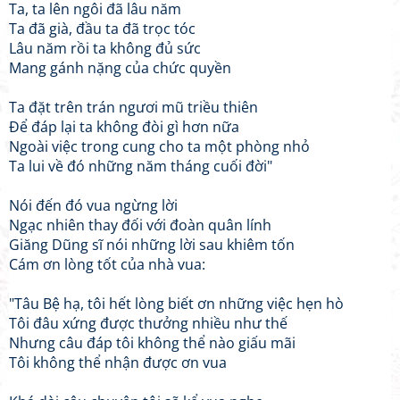
Ta, ta lên ngôi đã lâu năm
Ta đã già, đầu ta đã trọc tóc
Lâu năm rồi ta không đủ sức
Mang gánh nặng của chức quyền
Ta đặt trên trán ngươi mũ triều thiên
Để đáp lại ta không đòi gì hơn nữa
Ngoài việc trong cung cho ta một phòng nhỏ
Ta lui về đó những năm tháng cuối đời"
Nói đến đó vua ngừng lời
Ngạc nhiên thay đối với đoàn quân lính
Giăng Dũng sĩ nói những lời sau khiêm tốn
Cám ơn lòng tốt của nhà vua:
"Tâu Bệ hạ, tôi hết lòng biết ơn những việc hẹn hò
Tôi đâu xứng được thưởng nhiều như thế
Nhưng câu đáp tôi không thể nào giấu mãi
Tôi không thể nhận được ơn vua