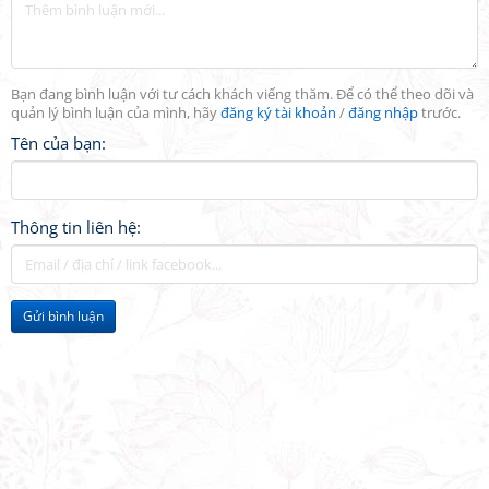
Bạn đang bình luận với tư cách khách viếng thăm. Để có thể theo dõi và
quản lý bình luận của mình, hãy
đăng ký tài khoản
/
đăng nhập
trước.
Tên của bạn:
Thông tin liên hệ:
Gửi bình luận