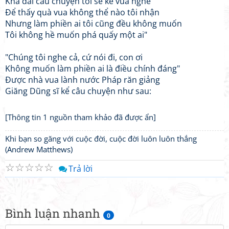
Khá dài câu chuyện tôi sẽ kể vua nghe
Để thấy quà vua không thể nào tôi nhận
Nhưng làm phiền ai tôi cũng đều không muốn
Tôi không hề muốn phá quấy một ai"
"Chúng tôi nghe cả, cứ nói đi, con ơi
Không muốn làm phiền ai là điều chính đáng"
Được nhà vua lành nước Pháp răn giảng
Giăng Dũng sĩ kể câu chuyện như sau:
[Thông tin 1 nguồn tham khảo đã được ẩn]
Khi bạn so găng với cuộc đời, cuộc đời luôn luôn thắng
(Andrew Matthews)
☆
☆
☆
☆
☆
Trả lời
Bình luận nhanh
0