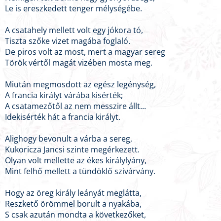
Le is ereszkedett tenger mélységébe.
A csatahely mellett volt egy jókora tó,
Tiszta szőke vizet magába foglaló.
De piros volt az most, mert a magyar sereg
Török vértől magát vizében mosta meg.
Miután megmosdott az egész legénység,
A francia királyt várába kisérték;
A csatamezőtől az nem messzire állt...
Idekisérték hát a francia királyt.
Alighogy bevonult a várba a sereg,
Kukoricza Jancsi szinte megérkezett.
Olyan volt mellette az ékes királylyány,
Mint felhő mellett a tündöklő szivárvány.
Hogy az öreg király leányát meglátta,
Reszkető örömmel borult a nyakába,
S csak azután mondta a következőket,