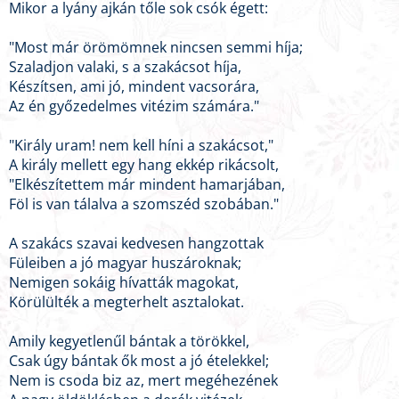
Mikor a lyány ajkán tőle sok csók égett:
"Most már örömömnek nincsen semmi híja;
Szaladjon valaki, s a szakácsot híja,
Készítsen, ami jó, mindent vacsorára,
Az én győzedelmes vitézim számára."
"Király uram! nem kell híni a szakácsot,"
A király mellett egy hang ekkép rikácsolt,
"Elkészítettem már mindent hamarjában,
Föl is van tálalva a szomszéd szobában."
A szakács szavai kedvesen hangzottak
Füleiben a jó magyar huszároknak;
Nemigen sokáig hívatták magokat,
Körülülték a megterhelt asztalokat.
Amily kegyetlenűl bántak a törökkel,
Csak úgy bántak ők most a jó ételekkel;
Nem is csoda biz az, mert megéhezének