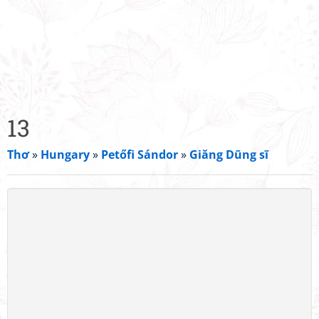
13
Thơ
»
Hungary
»
Petőfi Sándor
»
Giăng Dũng sĩ