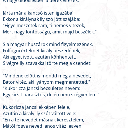
A nagy öldöklésben a derék vitézek.
Járta már a kancsó isten igazába',
Ekkor a királynak ily szó jött szájába:
"Figyelmezzetek rám, ti nemes vitézek,
Mert nagy fontosságu, amit majd beszélek."
S a magyar huszárok mind figyelmezének,
Fölfogni értelmét király beszédének,
Aki egyet ivott, azután köhhentett,
S végre ily szavakkal törte meg a csendet:
"Mindenekelőtt is mondd meg a nevedet,
Bátor vitéz, aki lyányom megmentetted."
"Kukoricza Jancsi becsületes nevem:
Egy kicsit parasztos, de én nem szégyenlem."
Kukoricza Jancsi ekképen felele,
Azután a király ily szót váltott vele:
"Én a te nevedet másnak keresztelem,
Mától fogva neved János vitéz legyen.