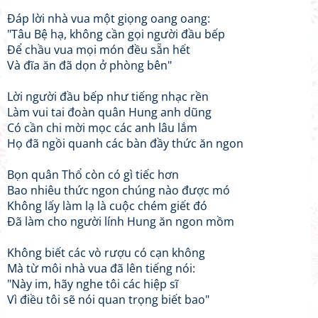
Đáp lời nhà vua một giọng oang oang:
"Tâu Bệ hạ, không cần gọi người đầu bếp
Để chầu vua mọi món đều sẵn hết
Và đĩa ăn đã dọn ở phòng bên"
Lời người đầu bếp như tiếng nhạc rền
Làm vui tai đoàn quân Hung anh dũng
Có cần chi mời mọc các anh lâu lắm
Họ đã ngồi quanh các bàn đầy thức ăn ngon
Bọn quân Thổ còn có gì tiếc hơn
Bao nhiêu thức ngon chúng nào được mó
Không lấy làm lạ là cuộc chém giết đó
Đã làm cho người lính Hung ăn ngon mồm
Không biết các vò rượu có cạn không
Mà từ môi nhà vua đã lên tiếng nói:
"Này im, hãy nghe tôi các hiệp sĩ
Vì điều tôi sẽ nói quan trọng biết bao"