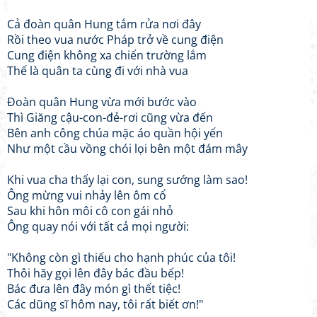
Cả đoàn quân Hung tắm rửa nơi đây
Rồi theo vua nước Pháp trở về cung điện
Cung điện không xa chiến trường lắm
Thế là quân ta cùng đi với nhà vua
Đoàn quân Hung vừa mới bước vào
Thì Giăng cậu-con-đẻ-rơi cũng vừa đến
Bên anh công chúa mặc áo quần hội yến
Như một cầu vồng chói lọi bên một đám mây
Khi vua cha thấy lại con, sung sướng làm sao!
Ông mừng vui nhảy lên ôm cổ
Sau khi hôn môi cô con gái nhỏ
Ông quay nói với tất cả mọi người:
"Không còn gì thiếu cho hạnh phúc của tôi!
Thôi hãy gọi lên đây bác đầu bếp!
Bác đưa lên đây món gì thết tiệc!
Các dũng sĩ hôm nay, tôi rất biết ơn!"