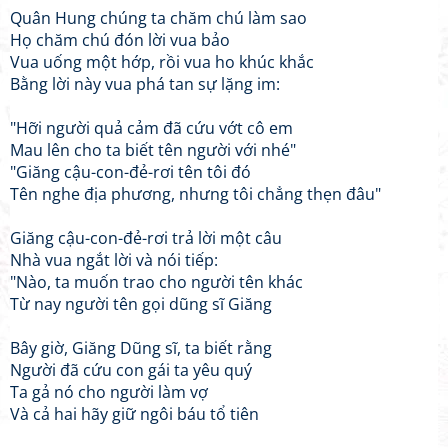
Quân Hung chúng ta chăm chú làm sao
Họ chăm chú đón lời vua bảo
Vua uống một hớp, rồi vua ho khúc khắc
Bằng lời này vua phá tan sự lặng im:
"Hỡi người quả cảm đã cứu vớt cô em
Mau lên cho ta biết tên người với nhé"
"Giăng cậu-con-đẻ-rơi tên tôi đó
Tên nghe địa phương, nhưng tôi chẳng thẹn đâu"
Giăng cậu-con-đẻ-rơi trả lời một câu
Nhà vua ngắt lời và nói tiếp:
"Nào, ta muốn trao cho người tên khác
Từ nay người tên gọi dũng sĩ Giăng
Bây giờ, Giăng Dũng sĩ, ta biết rằng
Người đã cứu con gái ta yêu quý
Ta gả nó cho người làm vợ
Và cả hai hãy giữ ngôi báu tổ tiên