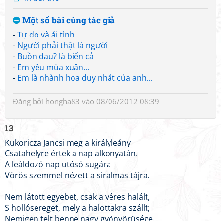
Một số bài cùng tác giả
-
Tự do và ái tình
-
Người phải thật là người
-
Buồn đau? là biển cả
-
Em yêu mùa xuân...
-
Em là nhành hoa duy nhất của anh...
Đăng bởi
hongha83
vào 08/06/2012 08:39
13
Kukoricza Jancsi meg a királyleány
Csatahelyre értek a nap alkonyatán.
A leáldozó nap utósó sugára
Vörös szemmel nézett a siralmas tájra.
Nem látott egyebet, csak a véres halált,
S hollósereget, mely a halottakra szállt;
Nemigen telt benne nagy gyönyörüsége,