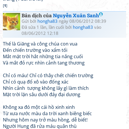
[
1
]
Bản dịch của
Nguyễn Xuân Sanh
Gửi bởi
hongha83
ngày 08/06/2012 08:39
Đã sửa 1 lần, lần cuối bởi
hongha83
vào
08/06/2012 12:18
Thế là Giăng và công chúa con vua
Đến chiến trường vào xẩm tối
Mắt mặt trời hắt những tia nắng cuối
Và mắt đỏ rực nhìn cảnh tang thương
Chỉ có máu! Chỉ có thây chết chiến trường
Chỉ có quạ đổ xô vào đống xác
Nhìn cảnh tượng không lấy gì làm thích
Mặt trời lặn sâu dưới đáy đại dương
Không xa đó một cái hồ xinh xinh
Từ xưa nước màu da trời xanh biêng biếc
Nhưng hôm nay trở màu hồng, dễ biết!
Người Hung đã rửa máu quân thù