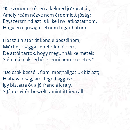
"Köszönöm szépen a kelmed jó'karatját,
Amely reám nézve nem érdemlett jóság;
Egyszersmind azt is ki kell nyilatkoztatnom,
Hogy én e jóságot el nem fogadhatom.
Hosszú históriát kéne elbeszélnem,
Miért e jósággal lehetetlen élnem;
De attól tartok, hogy megunnák kelmetek;
S én másnak terhére lenni nem szeretek."
"De csak beszélj, fiam, meghallgatjuk biz azt;
Hiábavalóság, ami téged aggaszt."
Igy biztatta őt a jó francia király,
S János vitéz beszélt, amint itt írva áll: