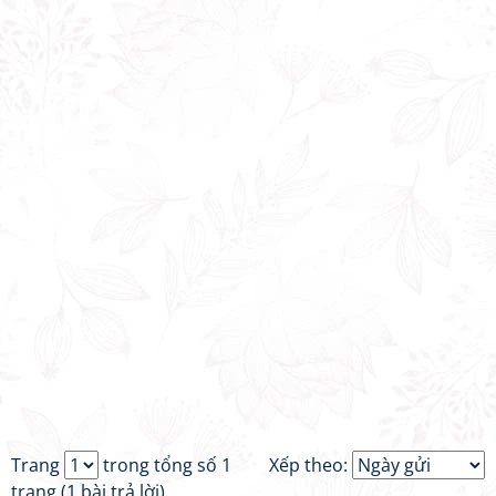
Trang
trong tổng số 1
Xếp theo:
trang (1 bài trả lời)