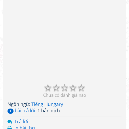
☆
☆
☆
☆
☆
Chưa có đánh giá nào
Ngôn ngữ:
Tiếng Hungary
bài trả lời
: 1 bản dịch
1
Trả lời
In bài thơ