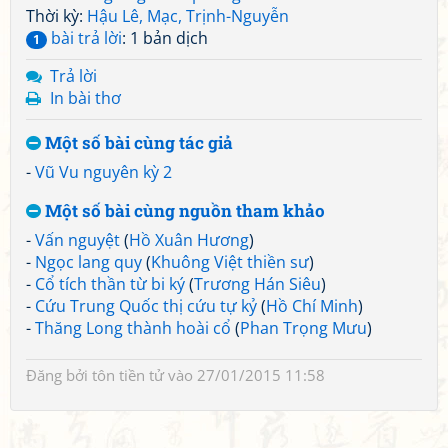
Thời kỳ:
Hậu Lê, Mạc, Trịnh-Nguyễn
bài trả lời
: 1 bản dịch
1
Trả lời
In bài thơ
Một số bài cùng tác giả
-
Vũ Vu nguyên kỳ 2
Một số bài cùng nguồn tham khảo
-
Vấn nguyệt
(
Hồ Xuân Hương
)
-
Ngọc lang quy
(
Khuông Việt thiền sư
)
-
Cổ tích thần từ bi ký
(
Trương Hán Siêu
)
-
Cứu Trung Quốc thị cứu tự kỷ
(
Hồ Chí Minh
)
-
Thăng Long thành hoài cổ
(
Phan Trọng Mưu
)
Đăng bởi
tôn tiền tử
vào 27/01/2015 11:58