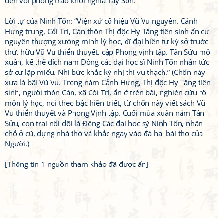
đến với phong trào khởi nghĩa Tây Sơn.
Lời tự của Ninh Tốn: “Viện xứ cổ hiệu Vũ Vu nguyên. Cảnh
Hưng trung, Cối Trì, Cán thôn Thị độc Hy Tăng tiên sinh ẩn cư
nguyên thượng xướng minh lý học, dĩ đại hiền tự kỳ sở trước
thư, hữu Vũ Vu thiển thuyết, cập Phong vịnh tập. Tân Sửu mộ
xuân, kế thế đích nam Đông các đại học sĩ Ninh Tốn nhân tức
sở cư lập miếu. Nhi bức khắc kỳ nhị thi vu thạch.” (Chốn này
xưa là bãi Vũ Vu. Trong năm Cảnh Hưng, Thị độc Hy Tăng tiên
sinh, người thôn Cán, xã Côi Trì, ẩn ở trên bãi, nghiên cứu rõ
môn lý học, noi theo bậc hiền triết, từ chốn này viết sách Vũ
Vu thiển thuyết và Phong Vịnh tập. Cuối mùa xuân năm Tân
Sửu, con trai nối dõi là Đông Các đại học sỹ Ninh Tốn, nhân
chỗ ở cũ, dựng nhà thờ và khắc ngay vào đá hai bài thơ của
Người.)
[Thông tin 1 nguồn tham khảo đã được ẩn]