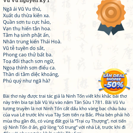
Vũ Vu nguyên kỳ 1
Ngã ái Vũ Vu thú,
Xuất du thừa kiên xa.
Quần sơn tu cực hảo,
Vạn thụ hiến tân hoa.
Tâm hạ sinh phật ấn,
Nhãn trung kiến Thái Hoà.
Vũ tễ tuyền do sắt,
Phong cao thử bất ba.
Toạ đối thạch sơn ngữ,
Ngoạ thính sơn điểu ca.
Thần di tâm diệc khoáng,
Phú quý như ngã hà?
Bài thơ này được trai tác giả là Ninh Tốn viết khi khắc bài thơ
này trên bia tại bãi Vũ Vu vào năm Tân Sửu 1781. Bãi Vũ Vu
tương truyền là nơi Ninh Tốn cất dấu kho vàng bạc châu báu
của vua Lê trước khi vua Tây Sơn tiến ra Bắc. Phía bên phải hồ
mùa thu gần đó, có vùng đất gọi là “Trại cụ Thượng”, nơi tiến
sỹ Ninh Tốn ở ẩn, giữ lòng “cố trung” với nhà Lê, trước khi đi