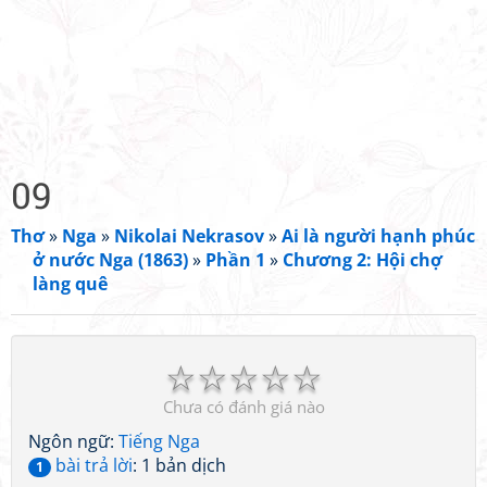
09
Thơ
»
Nga
»
Nikolai Nekrasov
»
Ai là người hạnh phúc
ở nước Nga (1863)
»
Phần 1
»
Chương 2: Hội chợ
làng quê
☆
☆
☆
☆
☆
Chưa có đánh giá nào
Ngôn ngữ:
Tiếng Nga
bài trả lời
: 1 bản dịch
1