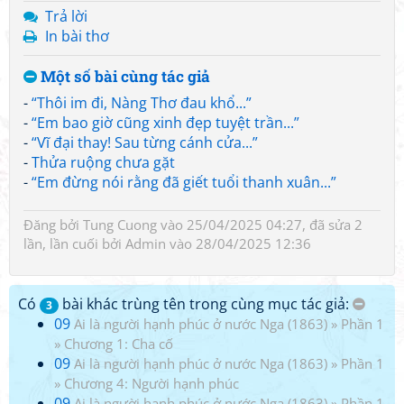
Trả lời
In bài thơ
Một số bài cùng tác giả
-
“Thôi im đi, Nàng Thơ đau khổ...”
-
“Em bao giờ cũng xinh đẹp tuyệt trần...”
-
“Vĩ đại thay! Sau từng cánh cửa...”
-
Thửa ruộng chưa gặt
-
“Em đừng nói rằng đã giết tuổi thanh xuân...”
Đăng bởi
Tung Cuong
vào 25/04/2025 04:27, đã sửa 2
lần, lần cuối bởi
Admin
vào 28/04/2025 12:36
Có
bài khác trùng tên trong cùng mục tác giả:
3
09
Ai là người hạnh phúc ở nước Nga (1863)
»
Phần 1
»
Chương 1: Cha cố
09
Ai là người hạnh phúc ở nước Nga (1863)
»
Phần 1
»
Chương 4: Người hạnh phúc
09
Ai là người hạnh phúc ở nước Nga (1863)
»
Phần 1