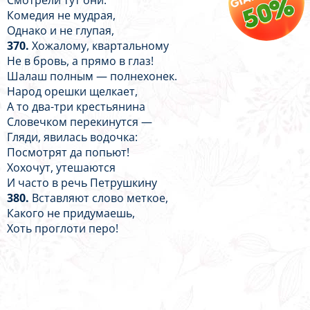
Смотрели тут они.
Комедия не мудрая,
Однако и не глупая,
370.
Хожалому, квартальному
Не в бровь, а прямо в глаз!
Шалаш полным — полнехонек.
Народ орешки щелкает,
А то два-три крестьянина
Словечком перекинутся —
Гляди, явилась водочка:
Посмотрят да попьют!
Хохочут, утешаются
И часто в речь Петрушкину
380.
Вставляют слово меткое,
Какого не придумаешь,
Хоть проглоти перо!