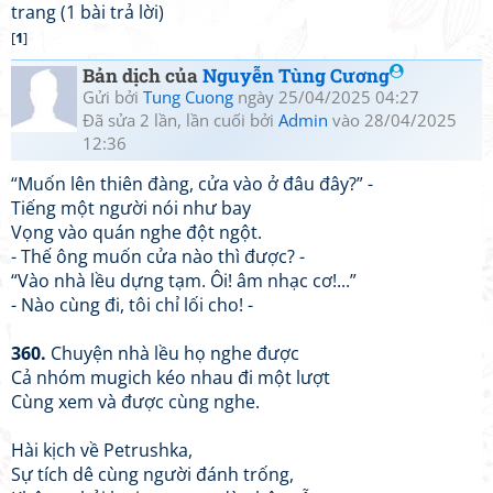
trang (1 bài trả lời)
[
1
]
Bản dịch của
Nguyễn Tùng Cương
Gửi bởi
Tung Cuong
ngày 25/04/2025 04:27
Đã sửa 2 lần, lần cuối bởi
Admin
vào 28/04/2025
12:36
“Muốn lên thiên đàng, cửa vào ở đâu đây?” -
Tiếng một người nói như bay
Vọng vào quán nghe đột ngột.
- Thế ông muốn cửa nào thì được? -
“Vào nhà lều dựng tạm. Ôi! âm nhạc cơ!...”
- Nào cùng đi, tôi chỉ lối cho! -
360.
Chuyện nhà lều họ nghe được
Cả nhóm mugich kéo nhau đi một lượt
Cùng xem và được cùng nghe.
Hài kịch về Petrushka,
Sự tích dê cùng người đánh trống,