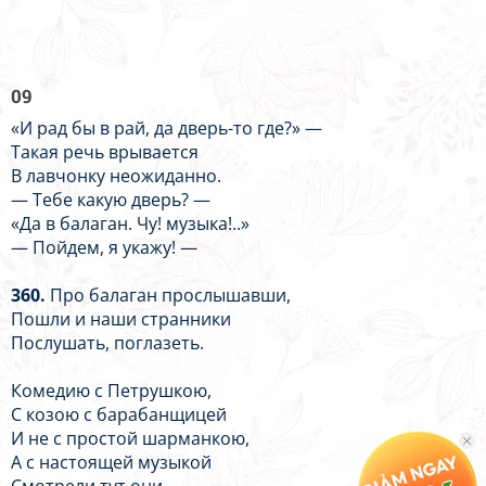
09
«И рад бы в рай, да дверь-то где?» —
Такая речь врывается
В лавчонку неожиданно.
— Тебе какую дверь? —
«Да в балаган. Чу! музыка!..»
— Пойдем, я укажу! —
360.
Про балаган прослышавши,
Пошли и наши странники
Послушать, поглазеть.
Комедию с Петрушкою,
С козою с барабанщицей
И не с простой шарманкою,
А с настоящей музыкой