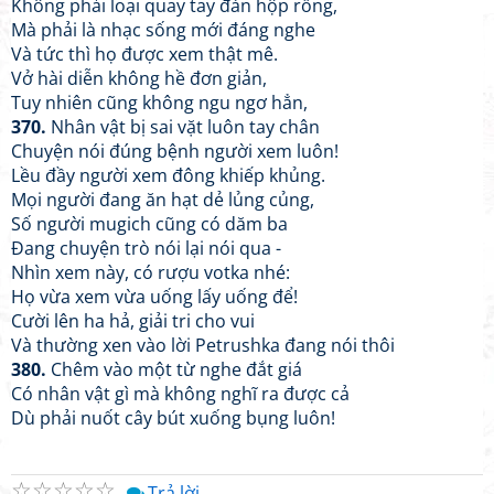
Không phải loại quay tay đàn hộp rỗng,
Mà phải là nhạc sống mới đáng nghe
Và tức thì họ được xem thật mê.
Vở hài diễn không hề đơn giản,
Tuy nhiên cũng không ngu ngơ hẳn,
370.
Nhân vật bị sai vặt luôn tay chân
Chuyện nói đúng bệnh người xem luôn!
Lều đầy người xem đông khiếp khủng.
Mọi người đang ăn hạt dẻ lủng củng,
Số người mugich cũng có dăm ba
Đang chuyện trò nói lại nói qua -
Nhìn xem này, có rượu votka nhé:
Họ vừa xem vừa uống lấy uống để!
Cười lên ha hả, giải tri cho vui
Và thường xen vào lời Petrushka đang nói thôi
380.
Chêm vào một từ nghe đắt giá
Có nhân vật gì mà không nghĩ ra được cả
Dù phải nuốt cây bút xuống bụng luôn!
☆
☆
☆
☆
☆
Trả lời