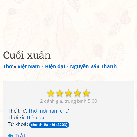
Cuối xuân
Thơ
»
Việt Nam
»
Hiện đại
»
Nguyễn Văn Thanh
☆
☆
☆
☆
☆
2
5.00
Thể thơ:
Thơ mới năm chữ
Thời kỳ:
Hiện đại
Từ khoá:
thơ thiếu nhi (2203)
Trả lời