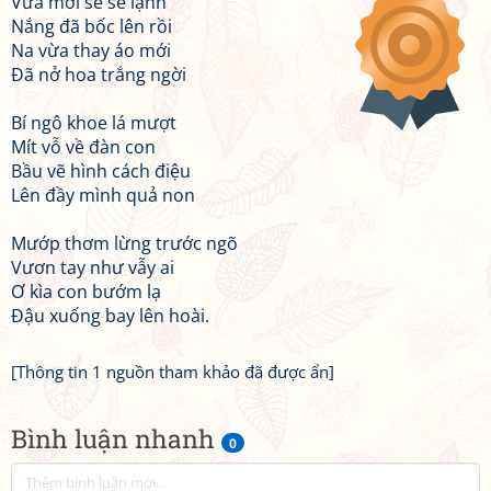
Vừa mới se se lạnh
Nắng đã bốc lên rồi
Na vừa thay áo mới
Đã nở hoa trắng ngời
Bí ngô khoe lá mượt
Mít vỗ về đàn con
Bầu vẽ hình cách điệu
Lên đầy mình quả non
Mướp thơm lừng trước ngõ
Vươn tay như vẫy ai
Ơ kìa con bướm lạ
Đậu xuống bay lên hoài.
[Thông tin 1 nguồn tham khảo đã được ẩn]
Bình luận nhanh
0