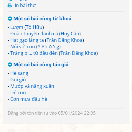
In bài thơ
Một số bài cùng từ khoá
-
Lượm
(
Tố Hữu
)
-
Đoàn thuyền đánh cá
(
Huy Cận
)
-
Hạt gạo làng ta
(
Trần Đăng Khoa
)
-
Nói với con
(
Y Phương
)
-
Trăng ơi... từ đâu đến
(
Trần Đăng Khoa
)
Một số bài cùng tác giả
-
Hè sang
-
Gọi gió
-
Mướp và nắng xuân
-
Dê con
-
Cơn mưa đầu hè
Đăng bởi
tôn tiền tử
vào 05/01/2024 22:05