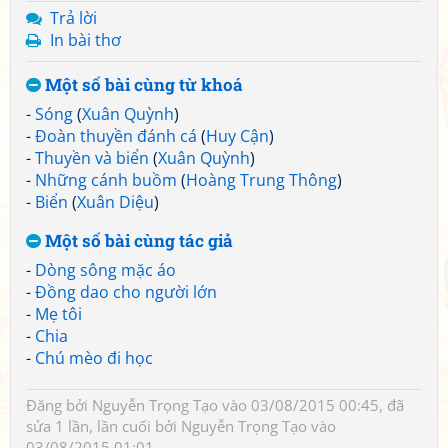
Trả lời
In bài thơ
Một số bài cùng từ khoá
-
Sóng
(
Xuân Quỳnh
)
-
Đoàn thuyền đánh cá
(
Huy Cận
)
-
Thuyền và biển
(
Xuân Quỳnh
)
-
Những cánh buồm
(
Hoàng Trung Thông
)
-
Biển
(
Xuân Diệu
)
Một số bài cùng tác giả
-
Dòng sông mặc áo
-
Đồng dao cho người lớn
-
Mẹ tôi
-
Chia
-
Chú mèo đi học
Đăng bởi
Nguyễn Trọng Tạo
vào 03/08/2015 00:45, đã
sửa 1 lần, lần cuối bởi
Nguyễn Trọng Tạo
vào
03/08/2015 01:01