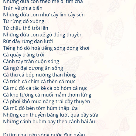
Những đứa con theo mẹ đi tìm cha
Tràn về phía biển
Những đứa con như cây lim cây sến
Từ rừng đổ xuống
Từ châu thổ trồi lên
Những đứa con xẻ gỗ đóng thuyền
Rút dây rừng đan lưới
Tiếng hò dô hoà tiếng sóng dong khơi
Cá quẫy trắng trời
Cánh tay trần cuộn sóng
Cá ngừ đại dương ăn sống
Cá thu cá bóp nướng than hồng
Cá trích cá chim cá thèn cá mực
Cá mú đỏ cá tắc kè cá bò hòm cá nục
Cá kho tương cá muối mắm thơm lừng
Cá phơi khô mùa nắng trải đầy thuyền
Cá mũ đỏ bên tôm hùm thắp lửa
Những con thuyền băng lướt qua bầy sứa
Những cánh buồm bay theo cánh hải âu…
Đi tìm cha trên sóng nước đục ngầu