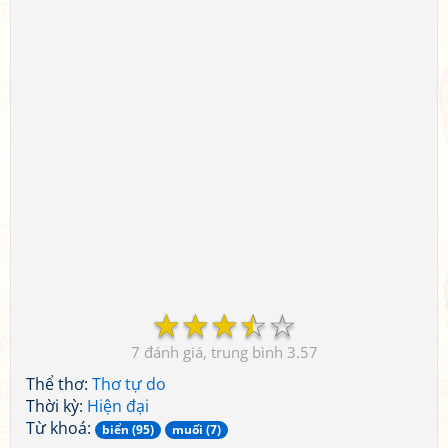
☆
☆
☆
☆
☆
7
3.57
Thể thơ:
Thơ tự do
Thời kỳ:
Hiện đại
Từ khoá:
biển (95)
muối (7)