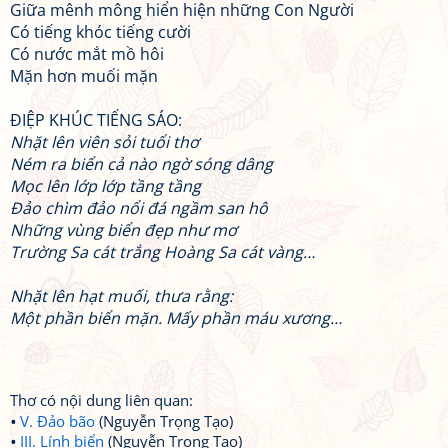
Giữa mênh mông hiển hiện những Con Người
Có tiếng khóc tiếng cười
Có nước mắt mồ hôi
Mặn hơn muối mặn
ĐIỆP KHÚC TIẾNG SÁO:
Nhặt lên viên sỏi tuổi thơ
Ném ra biển cả nào ngờ sóng dâng
Mọc lên lớp lớp tầng tầng
Đảo chìm đảo nổi đá ngầm san hô
Những vùng biển đẹp như mơ
Trường Sa cát trắng Hoàng Sa cát vàng…
Nhặt lên hạt muối, thưa rằng:
Một phần biển mặn. Mấy phần máu xương…
Thơ có nội dung liên quan:
V. Đảo bão
(Nguyễn Trọng Tạo)
III. Lính biển
(Nguyễn Trọng Tạo)