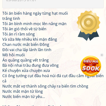
Tôi ăn biển hàng ngày từng hạt muối
trắng tinh
Tôi ăn bình minh mọc lên nắng mặn
Tôi ăn gió thổi về từ biển
Tôi ăn rì rầm sóng
Và sữa Mẹ nhiều khi mặn đắng
Chan nước mắt biển Đông
Đôi vai cha lấp lánh lân tinh
Mồ hôi muối
Áo quầng quầng vết trắng
Bà nội nhai trầu đung đưa võng
Kể chuyện xửa chuyện xưa
Có ông tướng cụt đầu hoá núi đá cụt đầu cắm ngoài biển
cả
Nước mắt vợ thành sông chảy ra biển tìm chồng
Nước mắt mặn từ lòng
Nước biển mặn từ yêu…