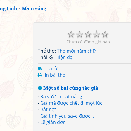
ng Linh
»
Mầm sống
☆
☆
☆
☆
☆
Chưa có đánh giá nào
Thể thơ:
Thơ mới năm chữ
Thời kỳ:
Hiện đại
Trả lời
In bài thơ
Một số bài cùng tác giả
-
Ra vườn nhặt nắng
-
Giá mà được chết đi một lúc
-
Bắt nạt
-
Giá tình yêu save được...
-
Lẽ giản đơn