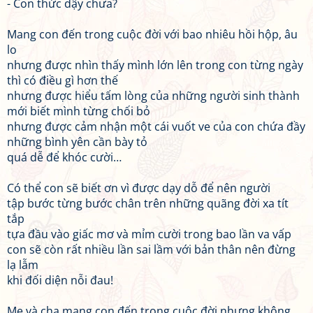
- Con thức dậy chưa?
Mang con đến trong cuộc đời với bao nhiêu hồi hộp, âu
lo
nhưng được nhìn thấy mình lớn lên trong con từng ngày
thì có điều gì hơn thế
nhưng được hiểu tấm lòng của những người sinh thành
mới biết mình từng chối bỏ
nhưng được cảm nhận một cái vuốt ve của con chứa đầy
những bình yên cần bày tỏ
quá dễ để khóc cười…
Có thể con sẽ biết ơn vì được dạy dỗ để nên người
tập bước từng bước chân trên những quãng đời xa tít
tắp
tựa đầu vào giấc mơ và mỉm cười trong bao lần va vấp
con sẽ còn rất nhiều lần sai lầm với bản thân nên đừng
lạ lẫm
khi đối diện nỗi đau!
Mẹ và cha mang con đến trong cuộc đời nhưng không