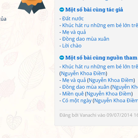
Một số bài cùng tác giả
-
Đất nước
của
-
Khúc hát ru những em bé lớn tr
-
Mẹ và quả
-
Đồng dao mùa xuân
-
Lời chào
Một số bài cùng nguồn tham
-
Khúc hát ru những em bé lớn tr
(
Nguyễn Khoa Điềm
)
-
Mẹ và quả
(
Nguyễn Khoa Điềm
)
-
Đồng dao mùa xuân
(
Nguyễn Kh
-
Miền quê
(
Nguyễn Khoa Điềm
)
-
Có một ngày
(
Nguyễn Khoa Điề
Đăng bởi
Vanachi
vào 09/07/2014 1