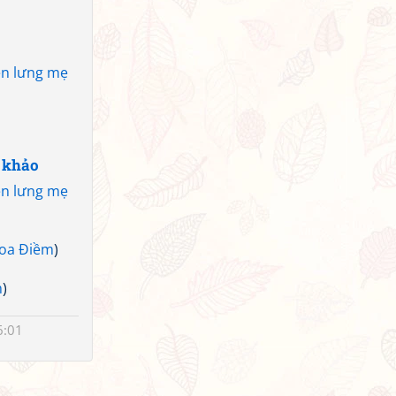
ên lưng mẹ
 khảo
ên lưng mẹ
oa Điềm
)
m
)
6:01