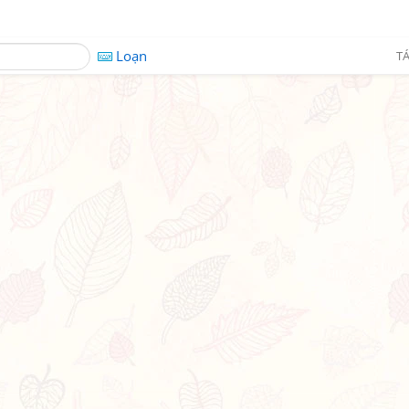
Loạn
TÁ