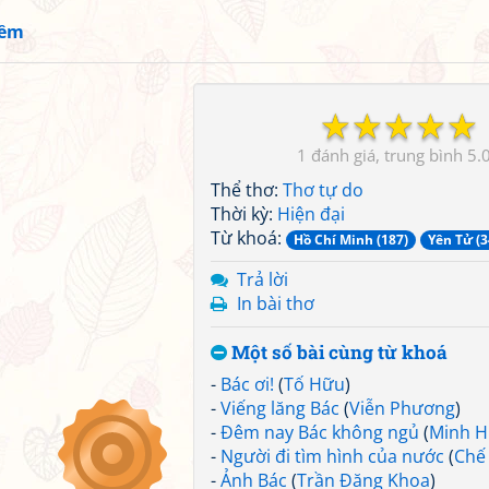
iềm
☆
☆
☆
☆
☆
1
5.
Thể thơ:
Thơ tự do
Thời kỳ:
Hiện đại
Từ khoá:
Hồ Chí Minh (187)
Yên Tử (3
Trả lời
In bài thơ
Một số bài cùng từ khoá
-
Bác ơi!
(
Tố Hữu
)
-
Viếng lăng Bác
(
Viễn Phương
)
-
Đêm nay Bác không ngủ
(
Minh H
-
Người đi tìm hình của nước
(
Chế
-
Ảnh Bác
(
Trần Đăng Khoa
)