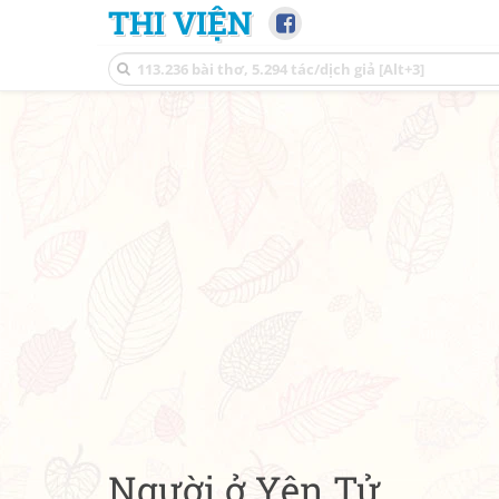
THI VIỆN
Người ở Yên Tử