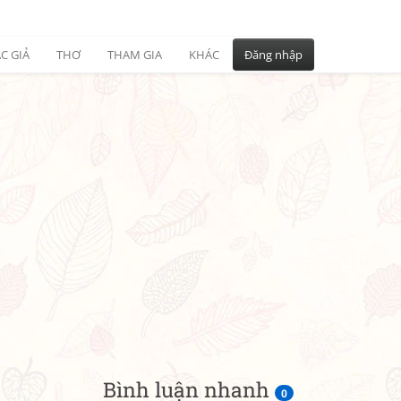
C GIẢ
THƠ
THAM GIA
KHÁC
Đăng nhập
Bình luận nhanh
0