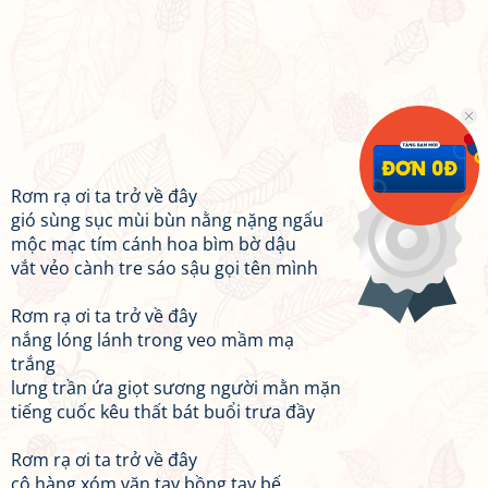
Rơm rạ ơi ta trở về đây
gió sùng sục mùi bùn nằng nặng ngấu
mộc mạc tím cánh hoa bìm bờ dậu
vắt vẻo cành tre sáo sậu gọi tên mình
Rơm rạ ơi ta trở về đây
nắng lóng lánh trong veo mầm mạ
trắng
lưng trần ứa giọt sương người mằn mặn
tiếng cuốc kêu thất bát buổi trưa đầy
Rơm rạ ơi ta trở về đây
cô hàng xóm vặn tay bồng tay bế