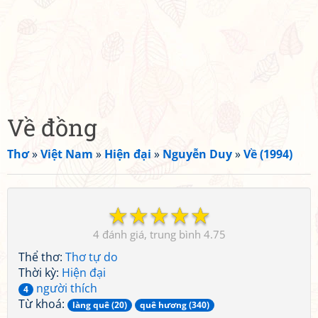
Về đồng
Thơ
»
Việt Nam
»
Hiện đại
»
Nguyễn Duy
»
Về (1994)
☆
☆
☆
☆
☆
4
4.75
Thể thơ:
Thơ tự do
Thời kỳ:
Hiện đại
người thích
4
Từ khoá:
làng quê (20)
quê hương (340)