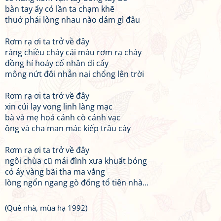
bàn tay ấy có lần ta chạm khẽ
thuở phải lòng nhau nào dám gì đâu
Rơm rạ ơi ta trở về đây
ráng chiều cháy cái màu rơm rạ cháy
đồng hí hoáy cố nhân đi cấy
mông nứt đôi nhẫn nại chổng lên trời
Rơm rạ ơi ta trở về đây
xin cúi lạy vong linh làng mạc
bà và mẹ hoá cánh cò cánh vạc
ông và cha man mác kiếp trâu cày
Rơm rạ ơi ta trở về đây
ngôi chùa cũ mái đình xưa khuất bóng
cỏ áy vàng bãi tha ma vắng
lòng ngổn ngang gò đống tổ tiên nhà...
(Quê nhà, mùa hạ 1992)