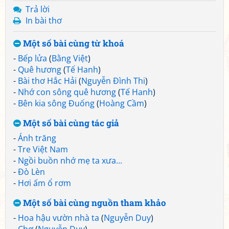
Trả lời
In bài thơ
Một số bài cùng từ khoá
-
Bếp lửa
(
Bằng Việt
)
-
Quê hương
(
Tế Hanh
)
-
Bài thơ Hắc Hải
(
Nguyễn Đình Thi
)
-
Nhớ con sông quê hương
(
Tế Hanh
)
-
Bên kia sông Đuống
(
Hoàng Cầm
)
Một số bài cùng tác giả
-
Ánh trăng
-
Tre Việt Nam
-
Ngồi buồn nhớ mẹ ta xưa...
-
Đò Lèn
-
Hơi ấm ổ rơm
Một số bài cùng nguồn tham khảo
-
Hoa hậu vườn nhà ta
(
Nguyễn Duy
)