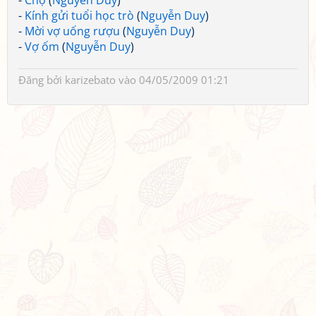
-
Chợ
(
Nguyễn Duy
)
-
Kính gửi tuổi học trò
(
Nguyễn Duy
)
-
Mời vợ uống rượu
(
Nguyễn Duy
)
-
Vợ ốm
(
Nguyễn Duy
)
Đăng bởi
karizebato
vào 04/05/2009 01:21