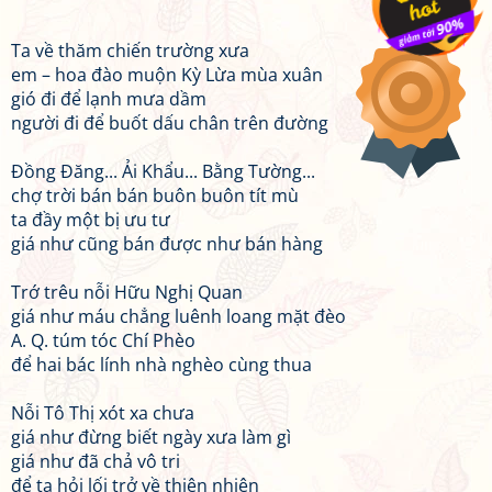
Ta về thăm chiến trường xưa
em – hoa đào muộn Kỳ Lừa mùa xuân
gió đi để lạnh mưa dầm
người đi để buốt dấu chân trên đường
Đồng Đăng... Ải Khẩu... Bằng Tường...
chợ trời bán bán buôn buôn tít mù
ta đầy một bị ưu tư
giá như cũng bán được như bán hàng
Trớ trêu nỗi Hữu Nghị Quan
giá như máu chẳng luênh loang mặt đèo
A. Q. túm tóc Chí Phèo
để hai bác lính nhà nghèo cùng thua
Nỗi Tô Thị xót xa chưa
giá như đừng biết ngày xưa làm gì
giá như đã chả vô tri
để ta hỏi lối trở về thiên nhiên