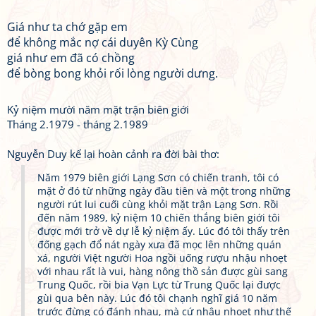
Giá như ta chớ gặp em
để không mắc nợ cái duyên Kỳ Cùng
giá như em đã có chồng
để bòng bong khỏi rối lòng người dưng.
Kỷ niệm mười năm mặt trận biên giới
Tháng 2.1979 - tháng 2.1989
Nguyễn Duy kể lại hoàn cảnh ra đời bài thơ:
Năm 1979 biên giới Lạng Sơn có chiến tranh, tôi có
mặt ở đó từ những ngày đầu tiên và một trong những
người rút lui cuối cùng khỏi mặt trận Lạng Sơn. Rồi
đến năm 1989, kỷ niệm 10 chiến thắng biên giới tôi
được mới trở về dự lễ kỷ niệm ấy. Lúc đó tôi thấy trên
đống gạch đổ nát ngày xưa đã mọc lên những quán
xá, người Việt người Hoa ngồi uống rượu nhậu nhoẹt
với nhau rất là vui, hàng nông thồ sản được gùi sang
Trung Quốc, rồi bia Vạn Lực từ Trung Quốc lại được
gùi qua bên này. Lúc đó tôi chạnh nghĩ giá 10 năm
trước đừng có đánh nhau, mà cứ nhậu nhoẹt như thế