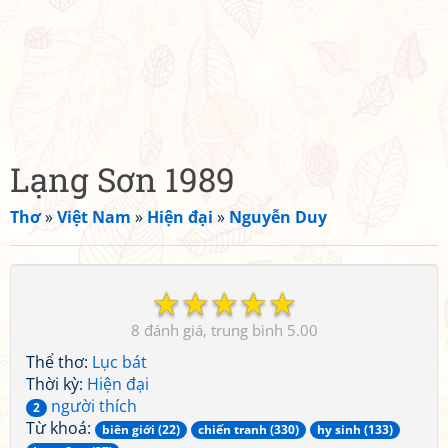
Lạng Sơn 1989
Thơ
»
Việt Nam
»
Hiện đại
»
Nguyễn Duy
☆
☆
☆
☆
☆
8
5.00
Thể thơ:
Lục bát
Thời kỳ:
Hiện đại
người thích
2
Từ khoá:
biên giới (22)
chiến tranh (330)
hy sinh (133)