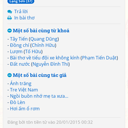
Lạng Sơn (37)
Trả lời
In bài thơ
Một số bài cùng từ khoá
-
Tây Tiến
(
Quang Dũng
)
-
Đồng chí
(
Chính Hữu
)
-
Lượm
(
Tố Hữu
)
-
Bài thơ về tiểu đội xe không kính
(
Phạm Tiến Duật
)
-
Đất nước
(
Nguyễn Đình Thi
)
Một số bài cùng tác giả
-
Ánh trăng
-
Tre Việt Nam
-
Ngồi buồn nhớ mẹ ta xưa...
-
Đò Lèn
-
Hơi ấm ổ rơm
Đăng bởi
tôn tiền tử
vào 20/01/2015 00:32